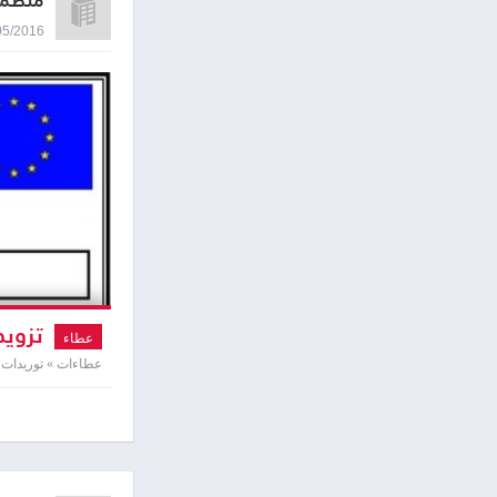
منظمة
05/05/2016 9:36
تزويد
عطاء
عطاءات » توريدات ت