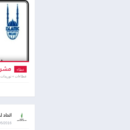
مشروع
عطاء
عطاءات » توريدات ت
اتحاد 
05/05/2016 9:44