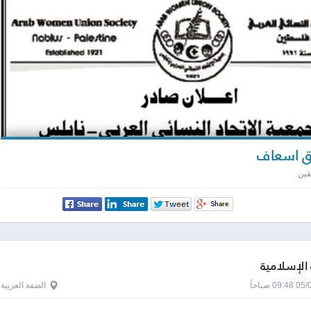
 اسعاف
قين
 الإسلامية
0 صباحاً
الضفة الغربية