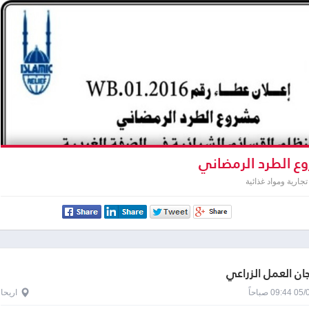
 الطرد الرمضاني
جارية ومواد غذائية
لجان العمل الزراعي
0 صباحاً
اريحا