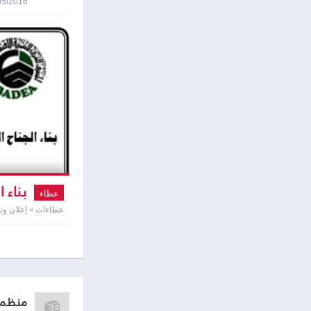
05/05/2016 9:40
بناء 
عطاء
عطاءات » إعلان وت
منظمة