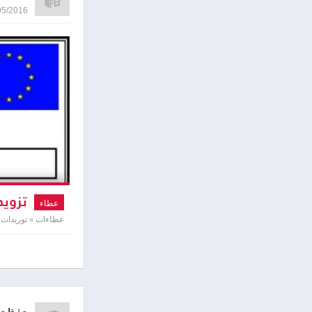
05/05/2016 9:36
تزويد 
عطاء
عطاءات » توريدات 