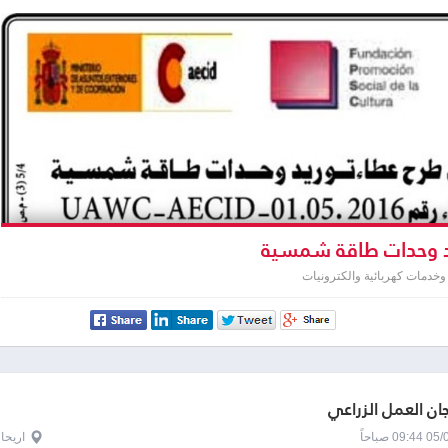
 وحدات طاقة شمسية
خدمات كهربائية والكترونيات
لجان العمل الزراعي
0 صباحاً
اريحا