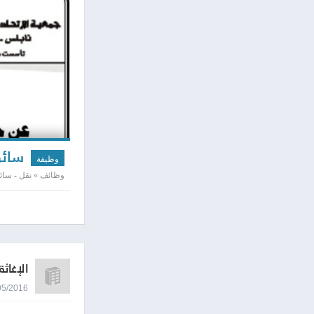
سائق
وظيفة
وظائف » نقل - سائ
الإغاثة
05/05/2016 9:48