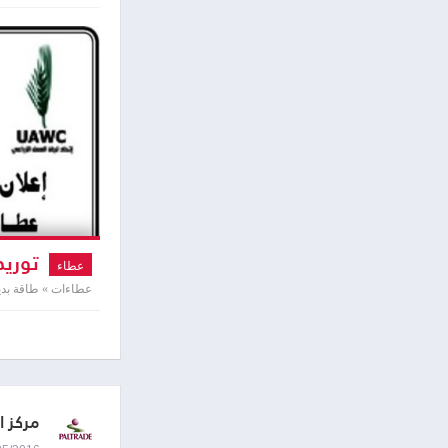
توريد
عطاء
عطاءات » طاقة بدي
مركز ا