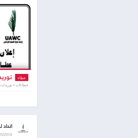
توريد
عطاء
عطاءات » توريدات و
اتحاد 
05/05/2016 9:44