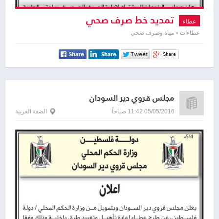
تمديد خط صرف صحي
عطاء
عطاءات » مياه وصرف صحي
مجلس قروي دير السودان
05/05/2016 11:42 صباحاً
الضفة الغربية