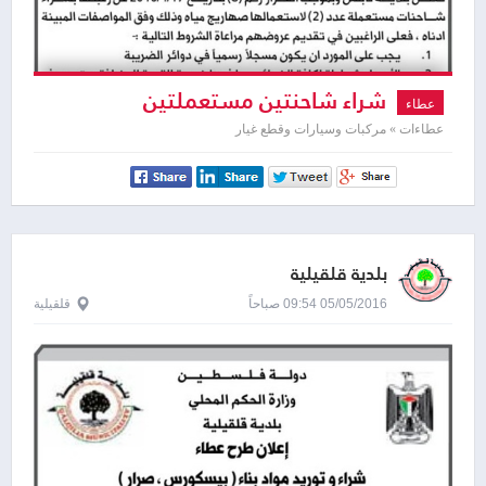
شراء شاحنتين مستعملتين
عطاء
عطاءات » مركبات وسيارات وقطع غيار
بلدية قلقيلية
05/05/2016 09:54 صباحاً
قلقيلية