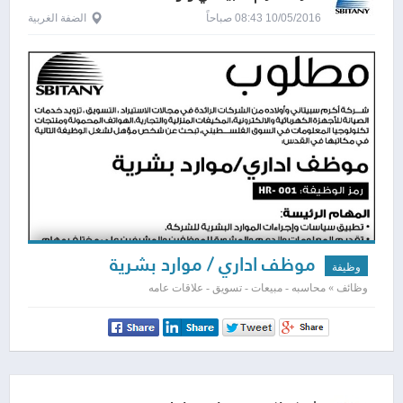
10/05/2016 08:43 صباحاً
الضفة الغربية
موظف اداري / موارد بشرية
وظيفة
وظائف » محاسبه - مبيعات - تسويق - علاقات عامه