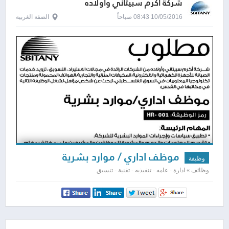
شركة اكرم سبيتاني واولاده
10/05/2016 08:43 صباحاً
الضفة الغربية
موظف اداري / موارد بشرية
وظيفة
وظائف » ادارة - عامه - تنفيذيه - تقنية - تنسيق