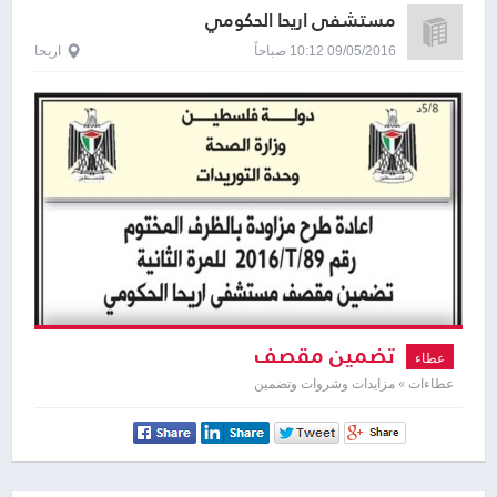
مستشفى اريحا الحكومي
09/05/2016 10:12 صباحاً
اريحا
تضمين مقصف
عطاء
عطاءات » مزايدات وشروات وتضمين