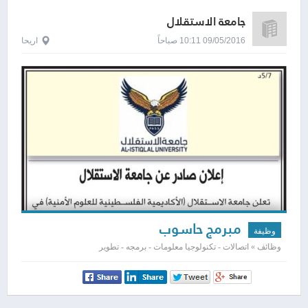
جامعة الاستقلال
09/05/2016 10:11 صباحاً
اريحا
مبرمج حاسوب
وظيفة
وظائف » اتصالات - تكنولوجيا معلومات - برمجه - تطوير