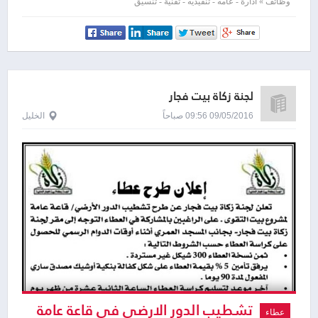
وظائف » ادارة - عامه - تنفيذيه - تقنية - تنسيق
لجنة زكاة بيت فجار
09/05/2016 09:56 صباحاً
الخليل
تشطيب الدور الارضي في قاعة عامة
عطاء