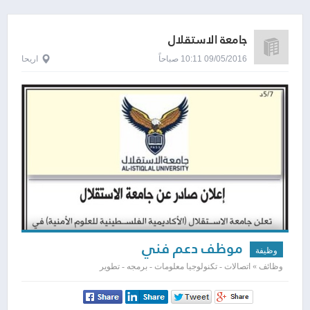
جامعة الاستقلال
09/05/2016 10:11 صباحاً
اريحا
موظف دعم فني
وظيفة
وظائف » اتصالات - تكنولوجيا معلومات - برمجه - تطوير