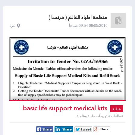
منظمة اطباء العالم ( فرنسا )
09/05/2016 09:54 صباحاً
غزة
basic life support medical kits
عطاء
and refill stock
عطاءات » توريدات طبية وعلمية