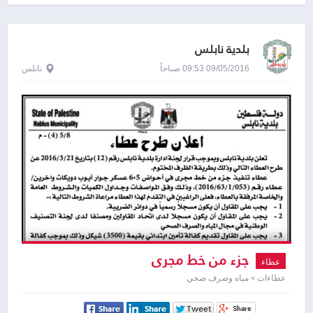
بلدية نابلس
09/05/2016 09:53 صباحاً
نابلس
جزء من خط مجرى
عطاء
عطاءات » مياه وصرف صحي