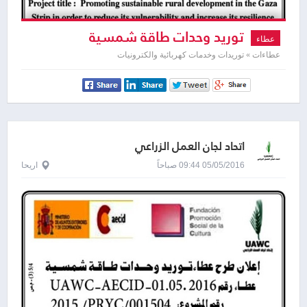
توريد وحدات طاقة شمسية
عطاء
عطاءات » توريدات وخدمات كهربائية والكترونيات
اتحاد لجان العمل الزراعي
05/05/2016 09:44 صباحاً
اريحا