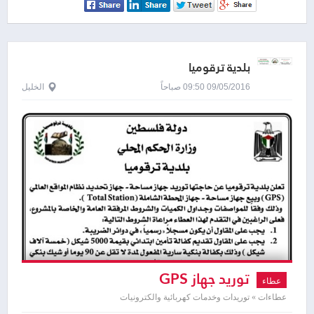
بلدية ترقوميا
09/05/2016 09:50 صباحاً
الخليل
توريد جهاز GPS
عطاء
عطاءات » توريدات وخدمات كهربائية والكترونيات