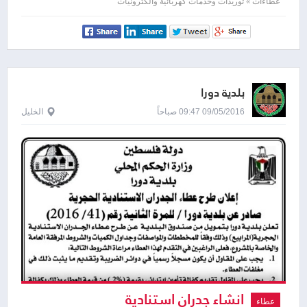
عطاءات » توريدات وخدمات كهربائية والكترونيات
بلدية دورا
09/05/2016 09:47 صباحاً
الخليل
انشاء جدران استنادية
عطاء