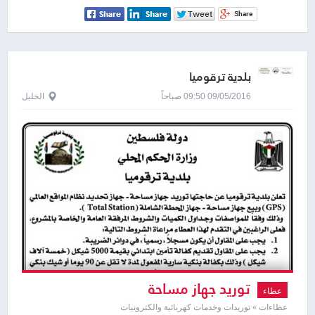
بلدية ترقوميا
09/05/2016 09:50 صباحاً
الخليل
توريد جهاز مساحة
عطاء
عطاءات » توريدات وخدمات كهربائية والكترونيات