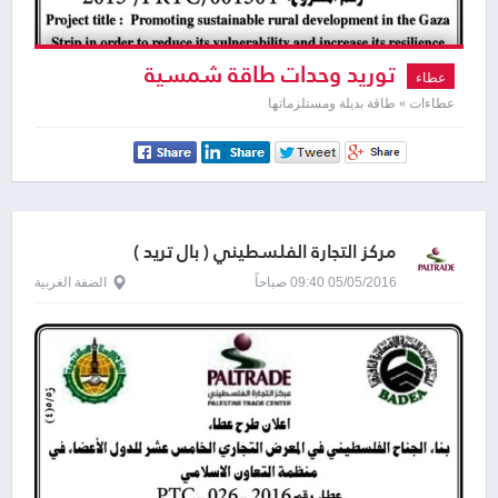
توريد وحدات طاقة شمسية
عطاء
عطاءات » طاقة بديلة ومستلزماتها
مركز التجارة الفلسطيني ( بال تريد )
05/05/2016 09:40 صباحاً
الضفة الغربية