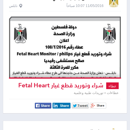
11/05/2016 10:07 صباحاً
نابلس
شراء وتوريد قطع غيار Fetal Heart
عطاء
Monitor / Philips
عطاءات » توريدات طبية وعلمية