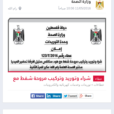
وزارة الصحة
11/05/2016 10:06 صباحاً
رام الله
شراء وتوريد وتركيب مروحة شفط مع
عطاء
هود ستانلس ستيل
عطاءات » توريدات وخدمات كهربائية والكترونيات