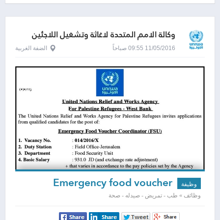
وكالة الامم المتحدة لاغاثة وتشغيل اللاجئين
الفلسطينيين - الاونروا
11/05/2016 09:55 صباحاً
الضفة الغربية
Emergency food voucher
وظيفة
coordinator
وظائف » طب - تمريض - صيدله - صحة