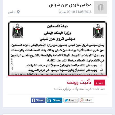
مجلس قروي عين شبلي
11/05/2016 09:19 صباحاً
نابلس
تأثيث روضة
عطاء
عطاءات » قرطاسية وأثاث ولوازم مكتبية