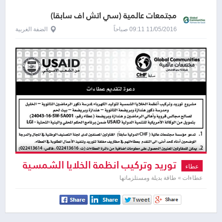
مجتمعات عالمية (سي اتش اف سابقا)
11/05/2016 09:11 صباحاً
الضفة الغربية
توريد وتركيب انظمة الخلايا الشمسية
عطاء
عطاءات » طاقة بديلة ومستلزماتها