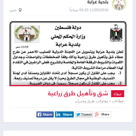
بلدية عرابة
11/05/2016 09:20 صباحاً
جنين
شق وتأهيل طرق زراعية
عطاء
عطاءات » مقاولات طرق وجدران