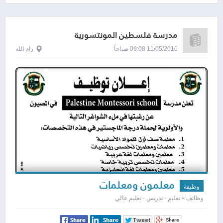
مدرسة فلسطين المونتسورية
11/05/2016 09:08 صباحاً
رام الله
معلمون ومعلمات
وظيفة
وظائف » تعليم - تدريس - تعليم عالي