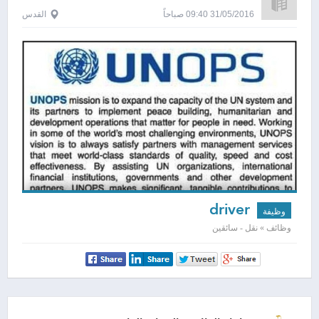
31/05/2016 09:40 صباحاً
القدس
driver
وظيفة
وظائف » نقل - سائقين