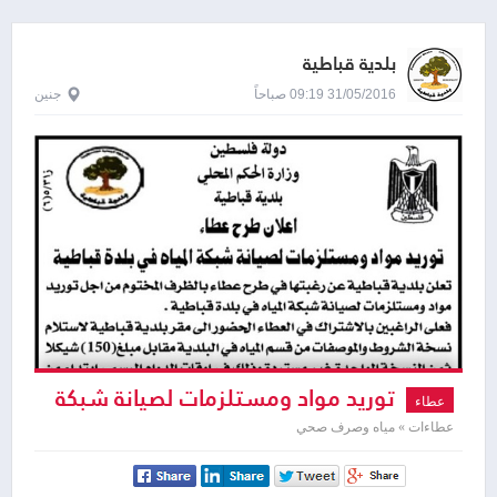
بلدية قباطية
31/05/2016 09:19 صباحاً
جنين
توريد مواد ومستلزمات لصيانة شبكة
عطاء
مياه
عطاءات » مياه وصرف صحي