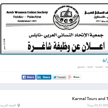
/ة
 - تنفيذيه - تقنية - تنسيق
Karmel Tours and T
0 مساءً
الضفة الغربية