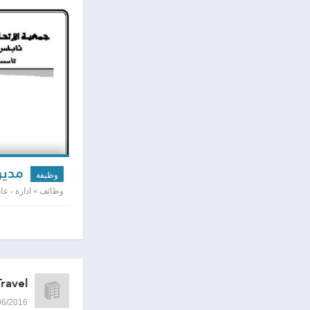
مدير
وظيفة
وظائف » ادارة - عامه
ravel
30/06/2016 2:24