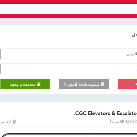
ول
نسيت كلمة المرور ؟
مستخدم جديد
CGC Elevators & Escalator
0 صباحاً
القدس