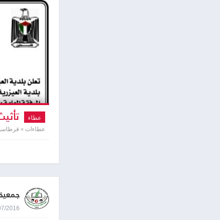
تأثيث
عطاء
عطاءات » قرطاسية 
جمعية 
03/07/2016 9:41