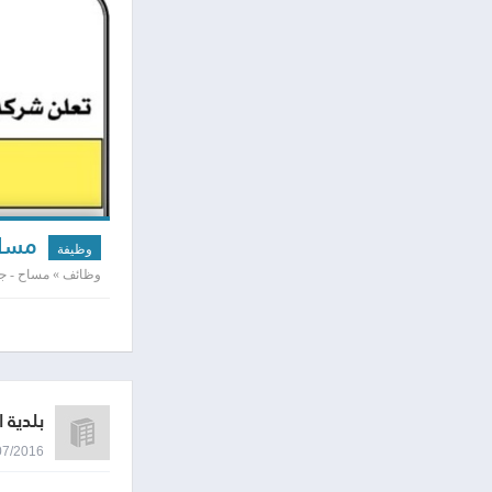
مسا
وظيفة
وظائف » مساح - جغر
بلدية ا
03/07/2016 9:42