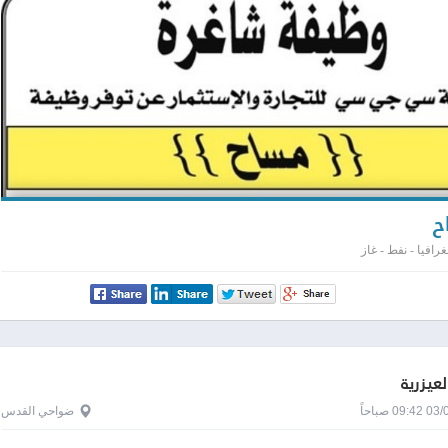
ح
افيا - نفط - غاز
لعيزرية
0 صباحاً
ضواحي القدس