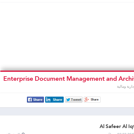
Enterprise Document Management and Archi
Syst
رية ومالية
Al Safeer Al Iq