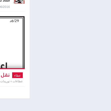
اتحاد ل
30/06/2016 2:22
نقل و
عطاء
عطاءات » توريدات 