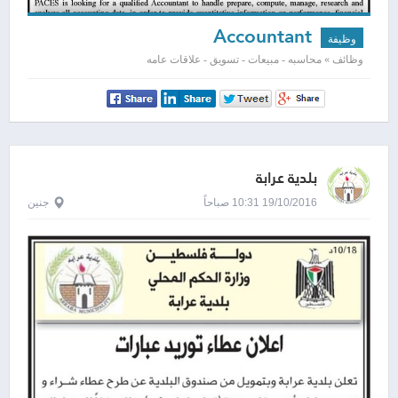
Accountant
وظيفة
وظائف » محاسبه - مبيعات - تسويق - علاقات عامه
بلدية عرابة
19/10/2016 10:31 صباحاً
جنين