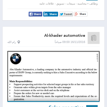
وظائف » محاسبه - مبيعات - تسويق - علاقات عامه
Al-khader automotive
16/11/2016 09:00 صباحاً
رام الله