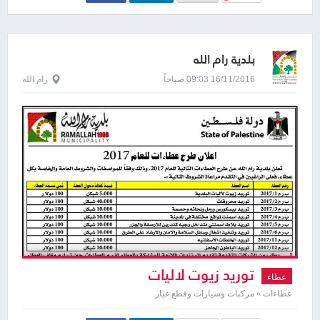
بلدية رام الله
16/11/2016 09:03 صباحاً
رام الله
توريد زيوت لاليات
عطاء
عطاءات » مركبات وسيارات وقطع غيار