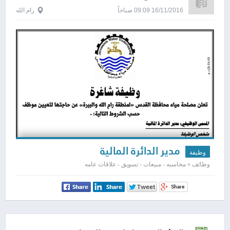
16/11/2016 09:09 صباحاً
رام الله
مدير الدائرة المالية
وظيفة
وظائف » محاسبه - مبيعات - تسويق - علاقات عامه