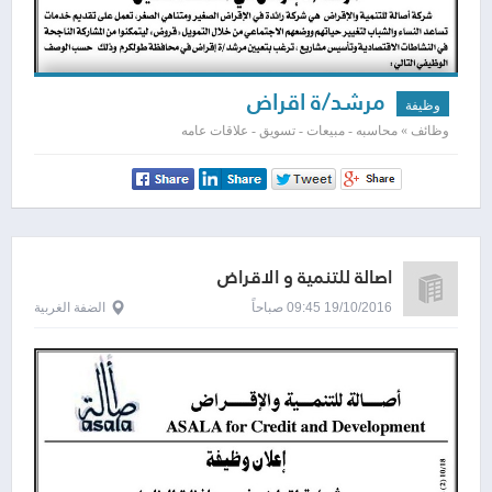
مرشد/ة اقراض
وظيفة
وظائف » محاسبه - مبيعات - تسويق - علاقات عامه
اصالة للتنمية و الاقراض
19/10/2016 09:45 صباحاً
الضفة الغربية