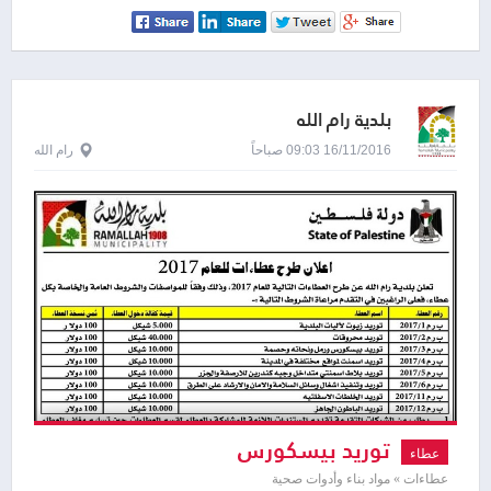
بلدية رام الله
16/11/2016 09:03 صباحاً
رام الله
توريد بيسكورس
عطاء
عطاءات » مواد بناء وأدوات صحية