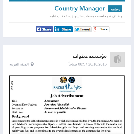
Country Manager
وظيفة
وظائف » محاسبه - مبيعات - تسويق - علاقات عامه
مؤسسة خطوات
20/10/2016 08:57 صباحاً
الضفة الغربية