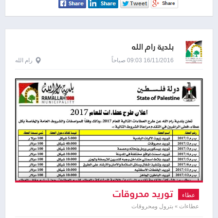
بلدية رام الله
16/11/2016 09:03 صباحاً
رام الله
توريد محروقات
عطاء
عطاءات » بترول ومحروقات