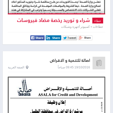
شراء و توريد رخصة مضاد فيروسات
عطاء
عطاءات » كمبيوتر أجهزة وشبكات
اصالة للتنمية و الاقراض
19/10/2016 09:45 صباحاً
الضفة الغربية