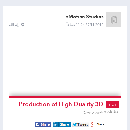
nMotion Studios
27/11/2016 11:24 صباحاً
رام الله
Production of High Quality 3D
عطاء
Animated Backgrounds (5
عطاءات » تصوير ومونتاج
Backgrounds) “Work Title: ZAINA”