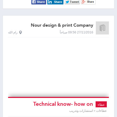
Nour design & print Company
27/11/2016 09:56 صباحاً
رام الله
Technical know- how on
عطاء
(producing pharmaceutical boxes; the
عطاءات » استشارات وتدريب