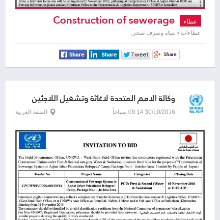
Construction of sewerage
عطاء
system
عطاءات » مياه وصرف صحي
وكالة الامم المتحدة لاغاثة وتشغيل اللاجئين
الفلسطينيين - الاونروا
30/10/2016 09:14 صباحاً
الضفة الغربية