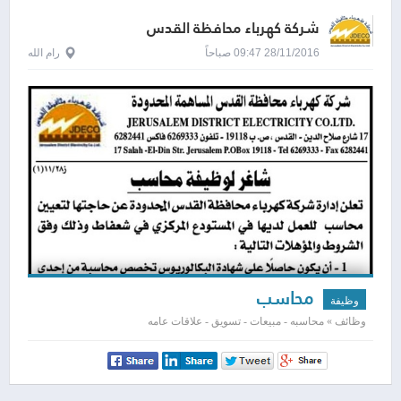
شركة كهرباء محافظة القدس
28/11/2016 09:47 صباحاً
رام الله
محاسب
وظيفة
وظائف » محاسبه - مبيعات - تسويق - علاقات عامه