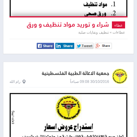
شراء و توريد مواد تنظيف و ورق
عطاء
صحي
عطاءات » تنظيف ونفايات صلبة
جمعية الاغاثة الطبية الفلسطينية
30/10/2016 09:08 صباحاً
رام الله