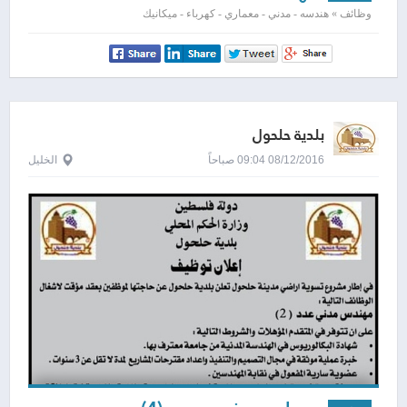
وظائف » هندسه - مدني - معماري - كهرباء - ميكانيك
بلدية حلحول
08/12/2016 09:04 صباحاً
الخليل