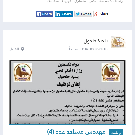
وظائف » هندسه - مدني - معماري - كهرباء - ميكانيك
بلدية حلحول
08/12/2016 09:04 صباحاً
الخليل
مهندس مساحة عدد (4)
وظيفة