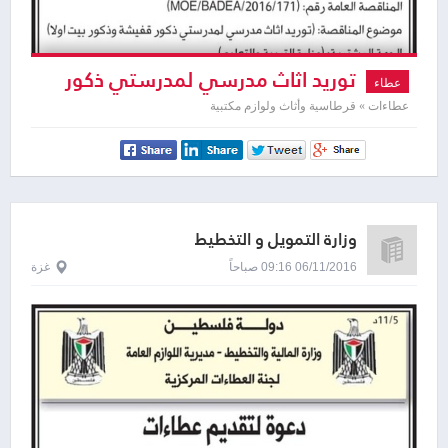
توريد اثاث مدرسي لمدرستي ذكور
عطاء
قفيشة و ذكور بيت اولا
عطاءات » قرطاسية وأثاث ولوازم مكتبية
وزارة التمويل و التخطيط
06/11/2016 09:16 صباحاً
غزة