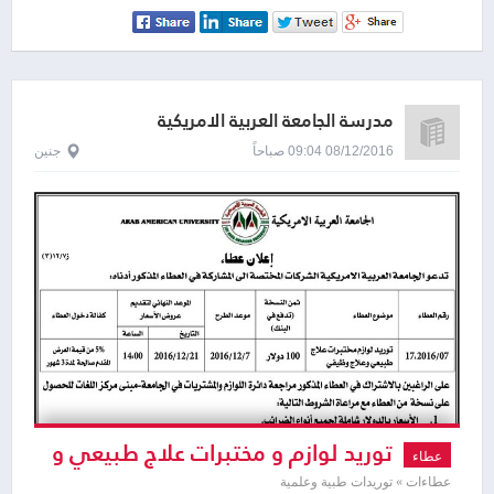
مدرسة الجامعة العربية الامريكية
08/12/2016 09:04 صباحاً
جنين
توريد لوازم و مختبرات علاج طبيعي و
عطاء
علاج وظيفي
عطاءات » توريدات طبية وعلمية