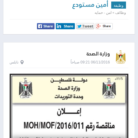
أمين مستودع
وظيفة
وظائف » امن - حمايه
وزارة الصحة
06/11/2016 09:21 صباحاً
نابلس