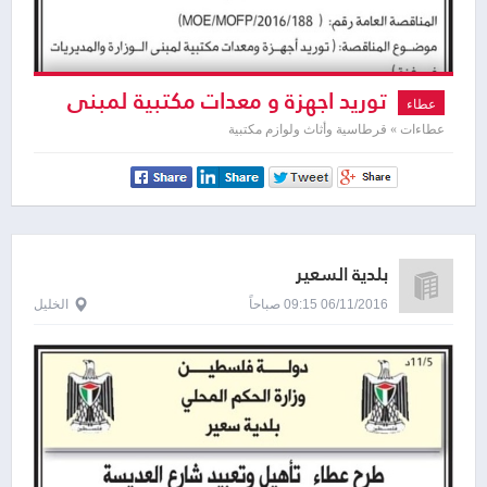
توريد اجهزة و معدات مكتبية لمبنى
عطاء
الوزارة و المديريات في غزة
عطاءات » قرطاسية وأثاث ولوازم مكتبية
بلدية السعير
06/11/2016 09:15 صباحاً
الخليل