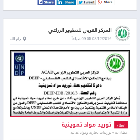
المركز العربي للتطوير الزراعي
08/12/2016 09:05 صباحاً
رام الله
توريد مواد تموينية
عطاء
عطاءات » توريدات تجارية ومواد غذائية