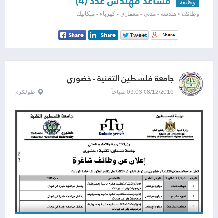
مساعد مهندس عدد (4)
وظيفة
وظائف » هندسه - مدني - معماري - كهرباء - ميكانيك
جامعة فلسطين التقنية - خضوري
08/12/2016 09:03 صباحاً
طولكرم