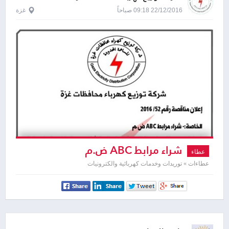
22/12/2016 09:18 صباحاً
غزة
شراء مرابط ABC ض.م
عطاء
عطاءات » توريدات وخدمات كهربائية والكترونيات