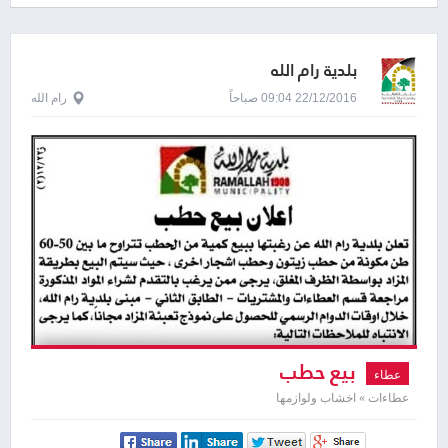
institutions
بلدية رام الله
22/12/2016 09:04 صباحاً
رام الله
بيع حطب
عطاء
عطاءات » اخشاب ولوازمها