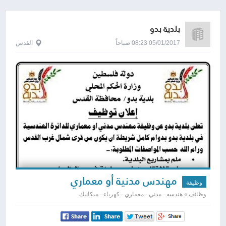
بلدية بدو
05/01/2017 08:23 صباحاً
القدس
مهندس مدنية أو معماري
وظيفة
وظائف » هندسه - مدني - معماري - كهرباء - ميكانيك