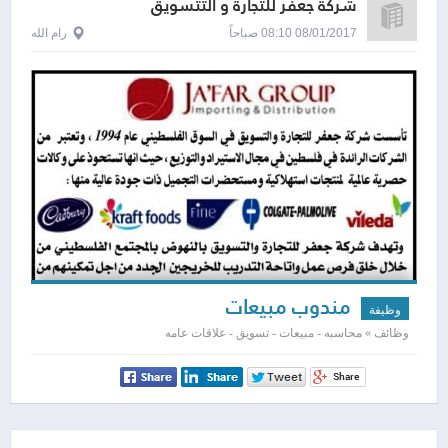
شركة جعفر للتجارة و التتسويق
08/01/2017 08:10 صباحاً
رام الله
مندوب مبيعات
وظيفة
وظائف » محاسبه - مبيعات - تسويق - علاقات عامه