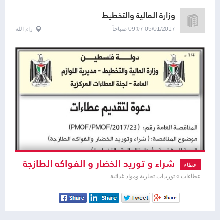
وزارة المالية والتخطيط
05/01/2017 09:07 صباحاً
رام الله
شراء و توريد الخضار و الفواكه الطازجة
عطاء
عطاءات » توريدات تجارية ومواد غذائية