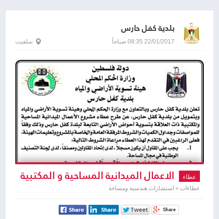
بلدية كفل حارس
22/01/2017 08:35 صباحاً
سلفيت
الاعمال الميدانية المساحية و المكتبية
عطاء
ذات العلاقة بتسوية احواض الاراضي
عطاءات » استشارات هندسية ومساحة