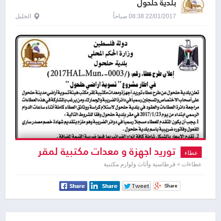
بلدية حلحول
22/01/2017 08:38 صباحاً
الخليل
توريد اجهزة و معدات مكتبية لمقر
عطاء
مكتب هيئة تسوية اراضي مدينة حلحول
عطاءات » قرطاسية وأثاث ولوازم مكتبية