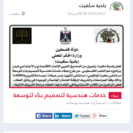
بلدية سلفيت
22/01/2017 08:38 صباحاً
سلفيت
خدمات هندسية لتصميم بناء لتوسعة
عطاء
مستشفى سلفيت الحكومي
عطاءات » استشارات هندسية ومساحة