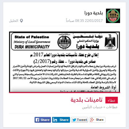
بلدية دورا
22/01/2017 08:35 صباحاً
الخليل
تامينات بلدية
عطاء
عطاءات » خدمات التأمين