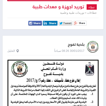
توريد اجهزة و معدات طبية
عطاء
عطاءات » توريدات طبية وعلمية
بلدية تفوح
30/01/2017 08:26 صباحاً
الخليل