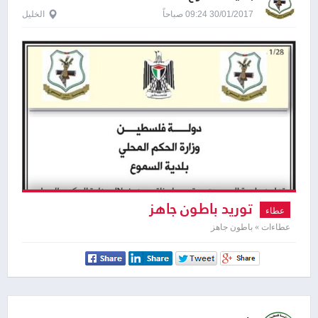
30/01/2017 09:24 صباحاً
الخليل
توريد باطون جاهز
عطاء
عطاءات » باطون جاهز