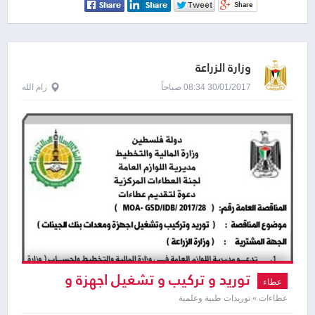
وزارة الزراعة
30/01/2017 08:34 صباحاً
رام الله
توريد و تركيب و تشغيل اجهزة و
عطاء
معدات بنك الجينات
عطاءات » توريدات طبية وعلمية