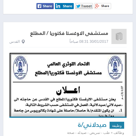
مستشفى الاوغستا فكتوريا / المطلع
30/01/2017 08:31 صباحاً
القدس
صيدلاني/ة
وظيفة
وظائف » طب - تمريض - صيدله - صحة