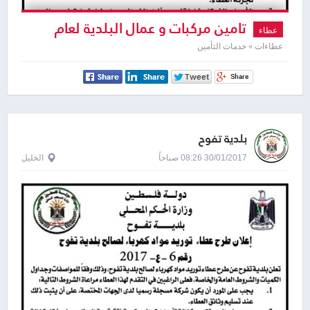
تامين مركبات و عمال البلدية لعام
عطاء
2017
عطاءات » خدمات التأمين
بلدية تفوح
30/01/2017 08:26 صباحاً
الخليل