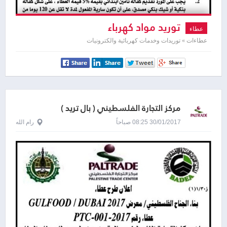
توريد مواد كهرباء
عطاء
عطاءات » توريدات وخدمات كهربائية والكترونيات
مركز التجارة الفلسطيني ( بال تريد )
30/01/2017 08:25 صباحاً
رام الله