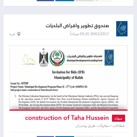
صندوق تطوير واقراض البلديات
30/01/2017 09:20 صباحاً
غزة
construction of Taha Hussein
عطاء
street
عطاءات » مقاولات طرق وجدران