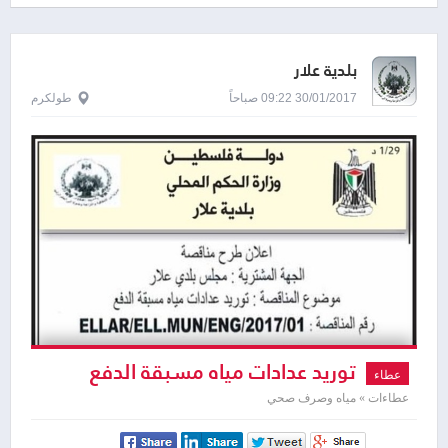
بلدية علار
30/01/2017 09:22 صباحاً
طولكرم
توريد عدادات مياه مسبقة الدفع
عطاء
عطاءات » مياه وصرف صحي