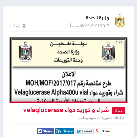
وزارة الصحة
30/01/2017 09:22 صباحاً
رام الله
شراء و توريد دواء velaglucerase
عطاء
alpha 400u vial
عطاءات » توريدات طبية وعلمية