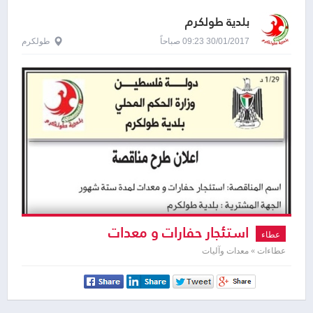
بلدية طولكرم
30/01/2017 09:23 صباحاً
طولكرم
استئجار حفارات و معدات
عطاء
عطاءات » معدات وآليات