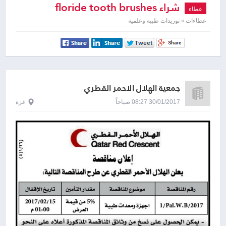
شراء floride tooth brushes
عطاء
عطاءات » توريدات طبية وعلمية
جمعية الهلال الاحمر القطري
30/01/2017 08:27 صباحاً
غزة