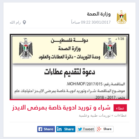
وزارة الصحة
30/01/2017 09:22 صباحاً
رام الله
شراء و توريد ادوية خاصة بمرضى الايدز
عطاء
احتياجات عام و نصف 2017/2018
عطاءات » توريدات طبية وعلمية