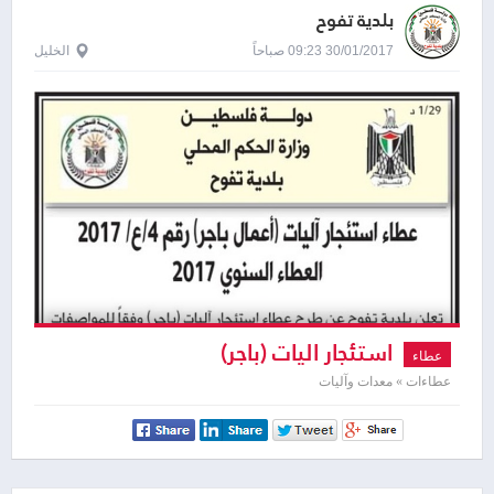
بلدية تفوح
30/01/2017 09:23 صباحاً
الخليل
استئجار اليات (باجر)
عطاء
عطاءات » معدات وآليات