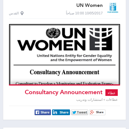
UN Women
10/05/2017 10:00 صباحاً
القدس
Consultancy Announcement
عطاء
عطاءات » استشارات وتدريب