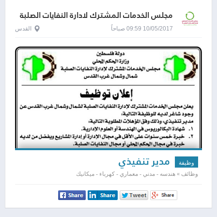
مجلس الخدمات المشترك لادارة النفايات الصلبة
10/05/2017 09:59 صباحاً
القدس
مدير تنفيذي
وظيفة
وظائف » هندسه - مدني - معماري - كهرباء - ميكانيك