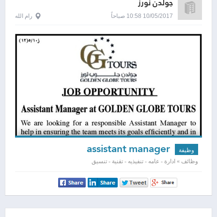
جولدن نورز
10/05/2017 10:58 صباحاً
رام الله
assistant manager
وظيفة
وظائف » ادارة - عامه - تنفيذيه - تقنية - تنسيق