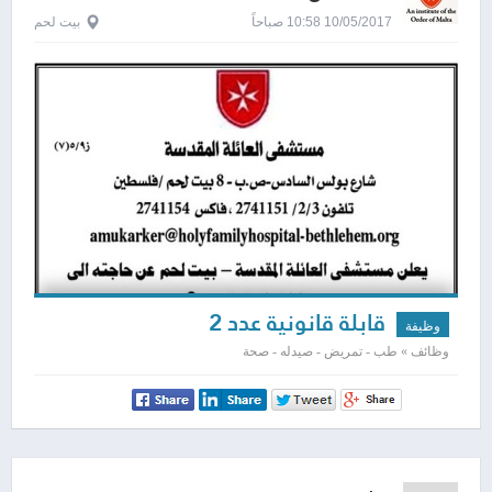
10/05/2017 10:58 صباحاً
بيت لحم
قابلة قانونية عدد 2
وظيفة
وظائف » طب - تمريض - صيدله - صحة