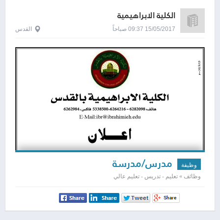
الكلية الابراهيمية
15/05/2017 09:37 صباحاً
القدس
مدرس/مدرسة
وظيفة
وظائف » تعليم - تدريس - تعليم عالي