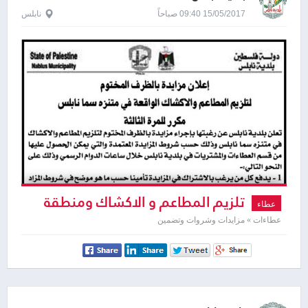
15/05/2017 09:40 صباحاً
نابلس
تلزيم المطاعم و الاكشاك ومنطقة
عطاء
الالعاب - منتزه سما نابلس
عطاءات » مزايدات وشروات وتضمين