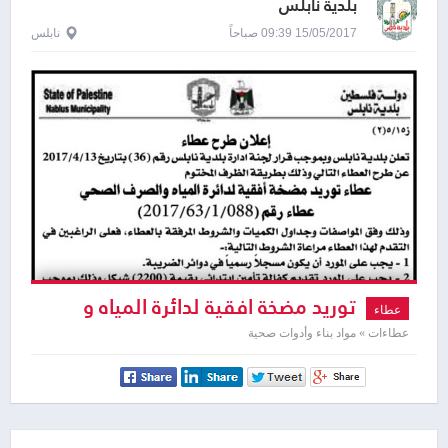
بلدية نابلس
15/05/2017 09:39 صباحاً
نابلس
توريد مضخة افقية لدائرة المياه و
عطاء
الصرف الصحي
عطاءات » مواد بناء وأدوات صحية