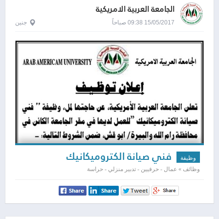
الجامعة العربية الامريكية
15/05/2017 09:38 صباحاً
جنين
فني صيانة الكتروميكانيك
وظيفة
وظائف » عمال - حرفيين - تدبير منزلي - حراسة