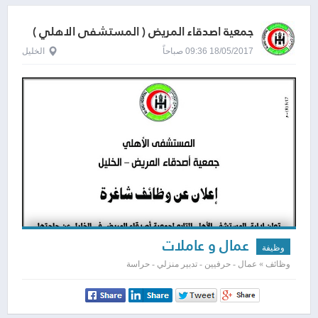
جمعية اصدقاء المريض ( المستشفى الاهلي )
18/05/2017 09:36 صباحاً
الخليل
عمال و عاملات
وظيفة
وظائف » عمال - حرفيين - تدبير منزلي - حراسة