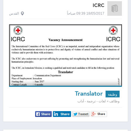
ICRC
18/05/2017 09:39 صباحاً
القدس
Translator
وظيفة
وظائف » لغات - ترجمة - آداب