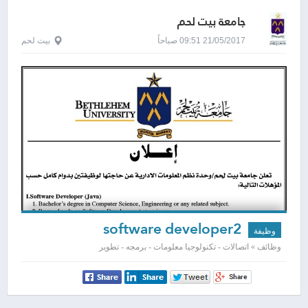
جامعة بيت لحم
21/05/2017 09:51 صباحاً
بيت لحم
software developer2
وظيفة
وظائف » اتصالات - تكنولوجيا معلومات - برمجه - تطوير