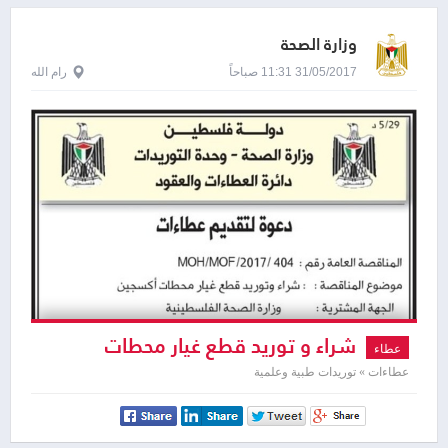
وزارة الصحة
31/05/2017 11:31 صباحاً
رام الله
شراء و توريد قطع غيار محطات
عطاء
اوكسجين
عطاءات » توريدات طبية وعلمية