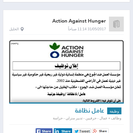
Action Against Hunger
31/05/2017 11:14 صباحاً
الخليل
عامل نظافة
وظيفة
وظائف » عمال - حرفيين - تدبير منزلي - حراسة