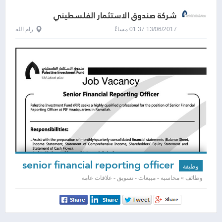
شركة صندوق الاستثمار الفلسطيني
13/06/2017 01:37 مساءً
رام الله
senior financial reporting officer
وظيفة
وظائف » محاسبه - مبيعات - تسويق - علاقات عامه