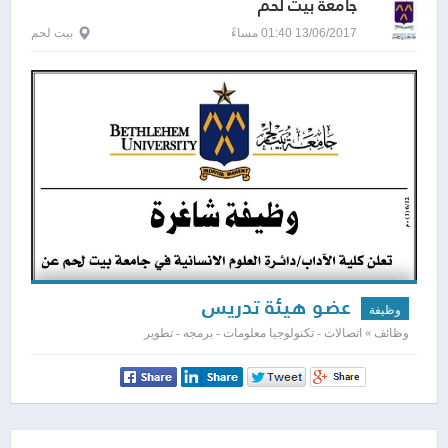
جامعة بيت لحم
13/06/2017 01:40 مساءً
بيت لحم
عضو هيئة تدريس
وظيفة
وظائف » اتصالات - تكنولوجيا معلومات - برمجه - تطوير