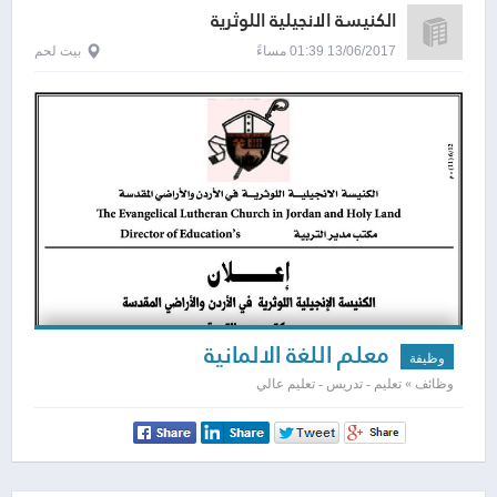
الكنيسة الانجيلية اللوثرية
13/06/2017 01:39 مساءً
بيت لحم
معلم اللغة الالمانية
وظيفة
وظائف » تعليم - تدريس - تعليم عالي