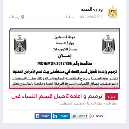
وزارة الصحة
12/06/2017 11:43 صباحاً
رام الله
ترميم و اعادة تاهيل قسم النساء في
عطاء
مستشفى بيت لحم للامراض العقلية
عطاءات » مقاولات بناء وتصميم وتشطيب