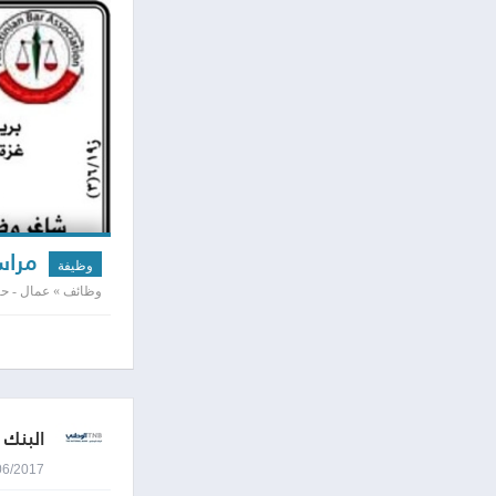
مراس
وظيفة
وظائف » عمال - حرف
البنك 
19/06/2017 2:05