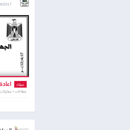
19/06/2017 2:04
اعادة
عطاء
عطاءات » مقاولات