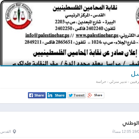
ل
يين - تدبير منزلي - حراسة
الوطني
1 مساءً
القدس