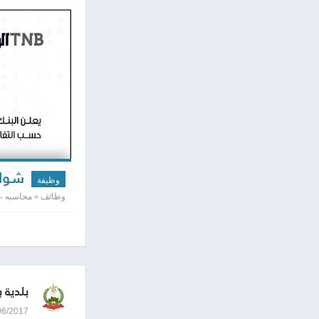
شواغ
وظيفة
وظائف » محاسبه - 
بلدية 
19/06/2017 2:05