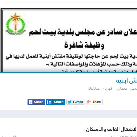
 ابنية
ني - معماري - كهرباء - ميكانيك
الاشغال العامة والاسكان