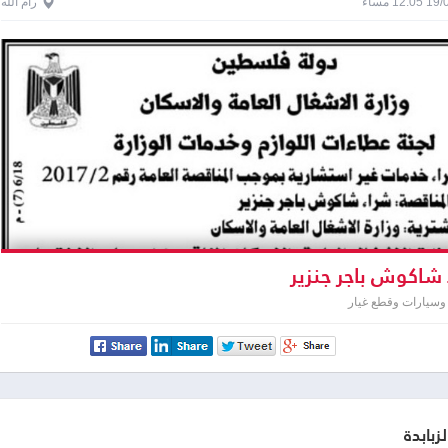
1 مساءً
رام الله
شاكوش باجر جنزير
وسيارات وقطع غيار
لزبابدة