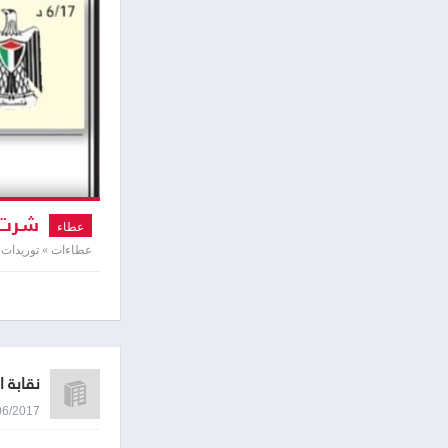
شرتء 
عطاء
عطاءات » توريدات و
نقابة 
19/06/2017 2:06