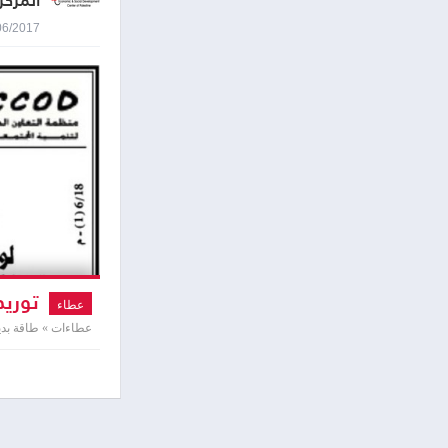
المركز
19/06/2017 2:03
توريد
عطاء
عطاءات » طاقة بدي