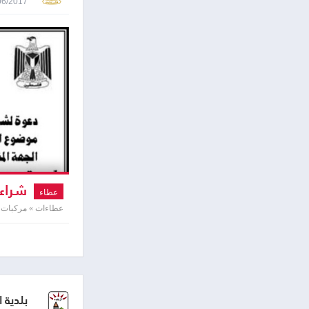
19/06/2017 2:05
شراء 
عطاء
عطاءات » مركبات 
بلدية ا