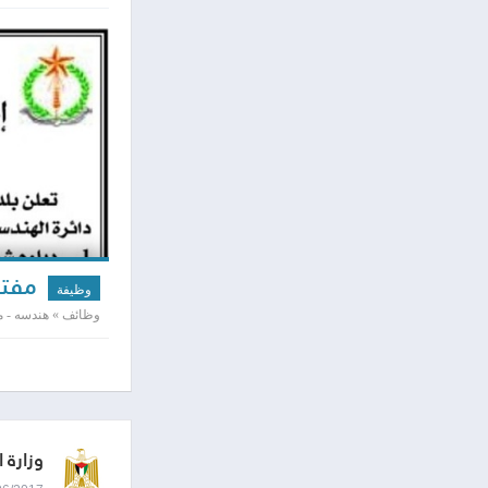
مفتش
وظيفة
وظائف » هندسه - مد
وزارة 