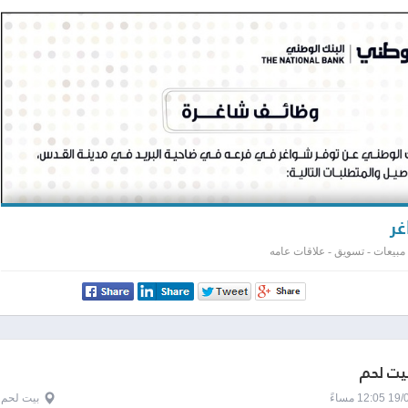
ر
مبيعات - تسويق - علاقات عامه
بيت لحم
1 مساءً
بيت لحم