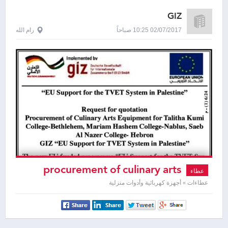
GIZ
02/07/2017 10:25 صباحاً
رام الله
procurement of culinary arts
عطاء
equipment
عطاءات » أجهزة كهربائية وأدوات منزلية