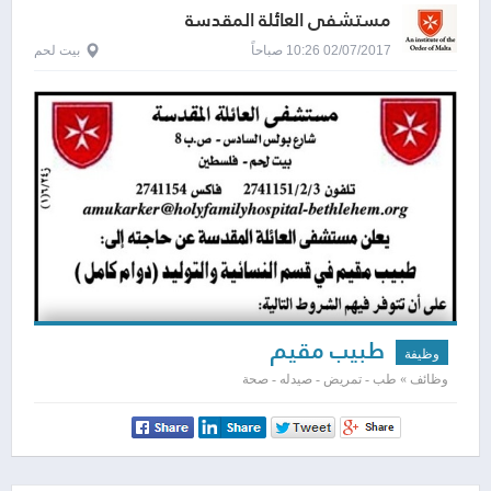
مستشفى العائلة المقدسة
02/07/2017 10:26 صباحاً
بيت لحم
طبيب مقيم
وظيفة
وظائف » طب - تمريض - صيدله - صحة