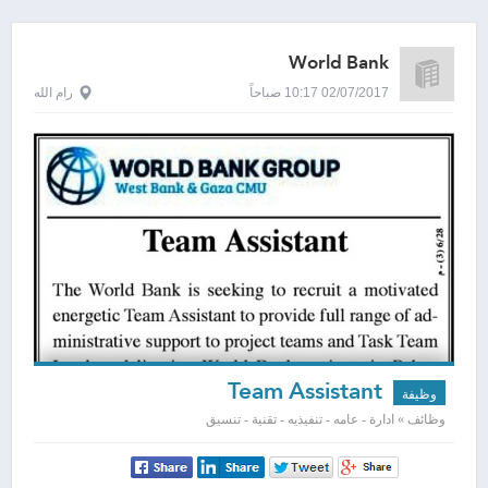
World Bank
02/07/2017 10:17 صباحاً
رام الله
Team Assistant
وظيفة
وظائف » ادارة - عامه - تنفيذيه - تقنية - تنسيق