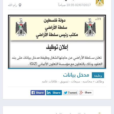
02/07/2017 10:35 صباحاً
رام الله
مدخل بيانات
وظيفة
وظائف » محاسبه - مبيعات - تسويق - علاقات عامه