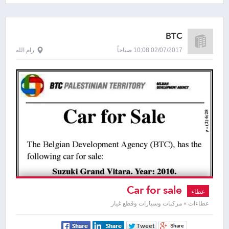
BTC
02/07/2017 10:08 صباحاً
رام الله
Car for sale
عطاء
عطاءات » مركبات وسيارات وقطع غيار