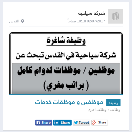
شركة سياحية
02/07/2017 10:18 صباحاً
القدس
موظفين و موظقات خدمات
وظيفة
وظائف » وظائف اخرى