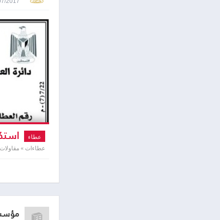
23/07/2017 0:25
استكم
عطاء
عطاءات » مقاولات
مؤسسة