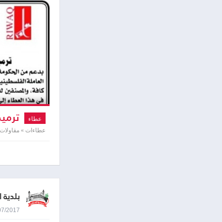
ترميم
عطاء
عطاءات » مقاولات
بلدية ا
23/07/2017 0:26