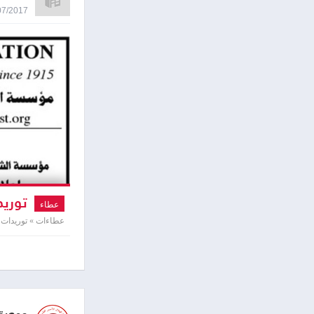
23/07/2017 0:24
توريد
عطاء
عطاءات » توريدات 