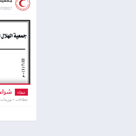
جمعية 
23/07/2017 0:23
شراء 
عطاء
عطاءات » توريدات 