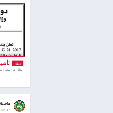
تأهيل
عطاء
عطاءات » مقاولات
جامعة 
23/07/2017 0:26