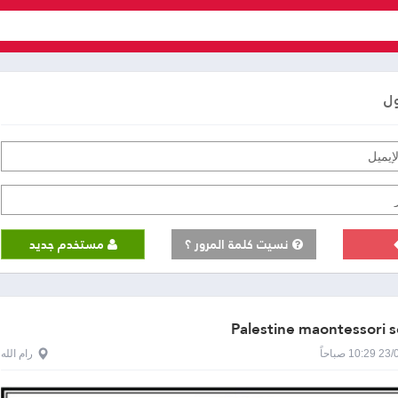
ول
نسيت كلمة المرور ؟
مستخدم جديد
Palestine maontessori s
1 صباحاً
رام الله