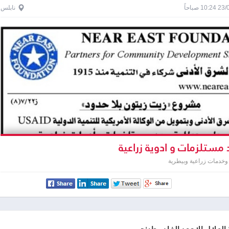
1 صباحاً
نابلس
 مستلزمات و ادوية زراعية
وخدمات زراعية وبيطرية