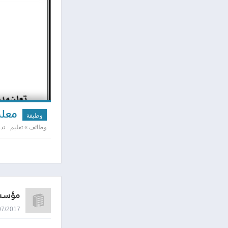
معلم
وظيفة
وظائف » تعليم - تد
مؤسسة
23/07/2017 0:28