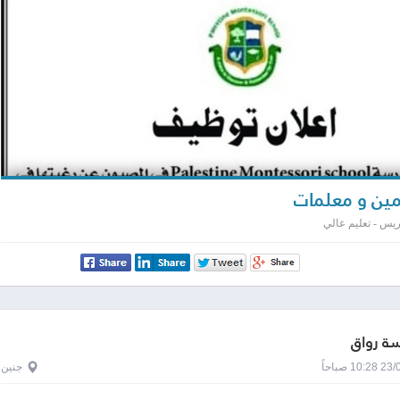
ين و معلمات
ريس - تعليم عالي
 رواق
1 صباحاً
جنين