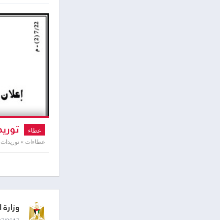
توريد
عطاء
عطاءات » توريدات و
وزارة 