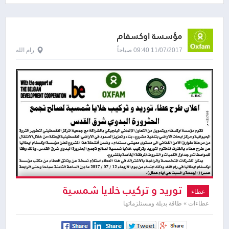
مؤسسة اوكسفام
11/07/2017 09:40 صباحاً
رام الله
توريد و تركيب خلايا شمسية
عطاء
عطاءات » طاقة بديلة ومستلزماتها