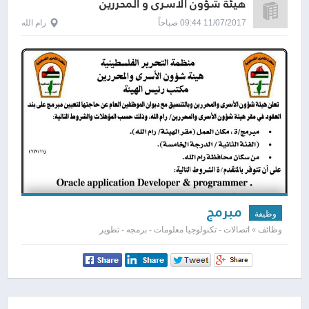
هيئة شؤون الاسرى و المحررين
11/07/2017 09:44 صباحاً
رام الله
مبرمج
وظيفة
وظائف » اتصالات - تكنولوجيا معلومات - برمجه - تطوير