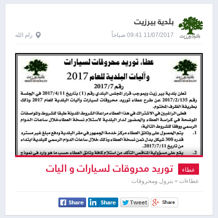
بلدية بيرزيت
11/07/2017 09:41 صباحاً
رام الله
توريد محروقات لسيارات و اليات
عطاء
عطاءات » بترول ومحروقات