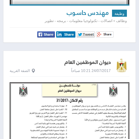
مهندس حاسوب
وظيفة
وظائف » اتصالات - تكنولوجيا معلومات - برمجه - تطوير
ديوان الموظفين العام
24/07/2017 10:21 صباحاً
الضفة الغربية