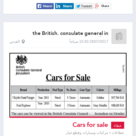
the British. consulate general in
Jerusalem
26/07/2017 10:40 صباحاً
القدس
Cars for sale
عطاء
عطاءات » مركبات وسيارات وقطع غيار