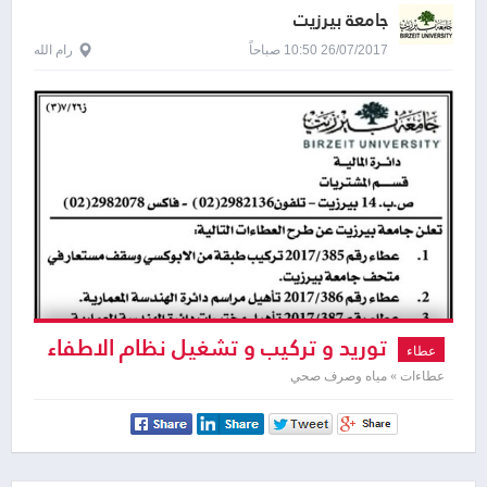
جامعة بيرزيت
26/07/2017 10:50 صباحاً
رام الله
توريد و تركيب و تشغيل نظام الاطفاء
عطاء
اوتوماتيكي
عطاءات » مياه وصرف صحي