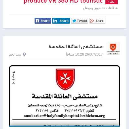
produce VR 360 HD touristic
عطاء
videos
عطاءات » تصوير ومونتاج
مستشفى العائلة المقدسة
26/07/2017 10:28 صباحاً
بيت لحم