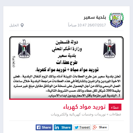
بلدية سعير
26/07/2017 10:47 صباحاً
الخليل
توريد مواد كهرباء
عطاء
عطاءات » توريدات وخدمات كهربائية والكترونيات