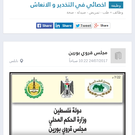
اخصائي في التخدير و الانعاش
وظيفة
وظائف » طب - تمريض - صيدله - صحة
مجلس قروي بورين
24/07/2017 10:22 صباحاً
نابلس