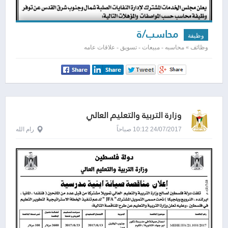
محاسب/ة
وظيفة
وظائف » محاسبه - مبيعات - تسويق - علاقات عامه
وزارة التربية والتعليم العالي
24/07/2017 10:12 صباحاً
رام الله