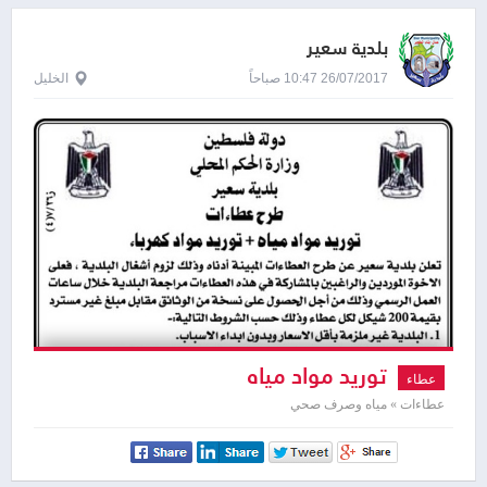
بلدية سعير
26/07/2017 10:47 صباحاً
الخليل
توريد مواد مياه
عطاء
عطاءات » مياه وصرف صحي