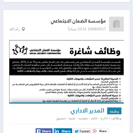
مؤسسة الضمان الاجتماعي
10/08/2017 10:31 صباحاً
رام الله
المدير الاداري
وظيفة
وظائف » ادارة - عامه - تنفيذيه - تقنية - تنسيق