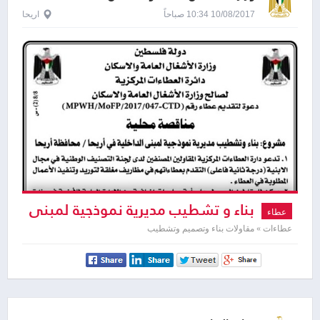
10/08/2017 10:34 صباحاً
اريحا
بناء و تشطيب مديرية نموذجية لمبنى
عطاء
الداخلية في اريحا
عطاءات » مقاولات بناء وتصميم وتشطيب