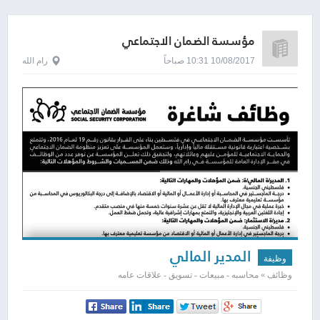
مؤسسة الضمان الاجتماعي
10/08/2017 10:31 صباحاً
رام الله
المدير المالي
وظيفة
وظائف » محاسبه - مبيعات - تسويق - علاقات عامه