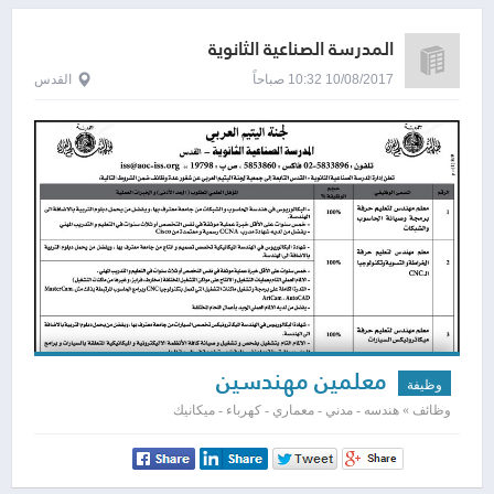
المدرسة الصناعية الثانوية
10/08/2017 10:32 صباحاً
القدس
معلمين مهندسين
وظيفة
وظائف » هندسه - مدني - معماري - كهرباء - ميكانيك