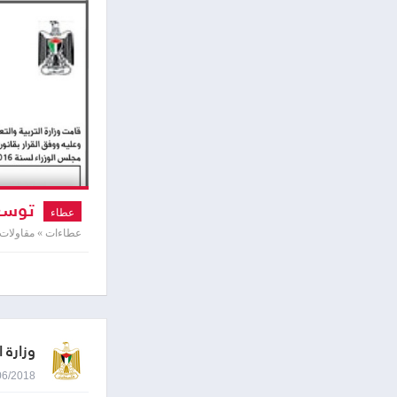
توسعة
عطاء
عطاءات » مقاولات
وزارة ا
21/06/2018 0:06