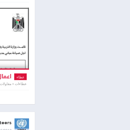
اعمال 
عطاء
نابلس
عطاءات » مقاولات
teers