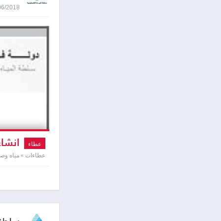
21/06/2018 0:04
انشاء 
عطاء
عطاءات » مياه و