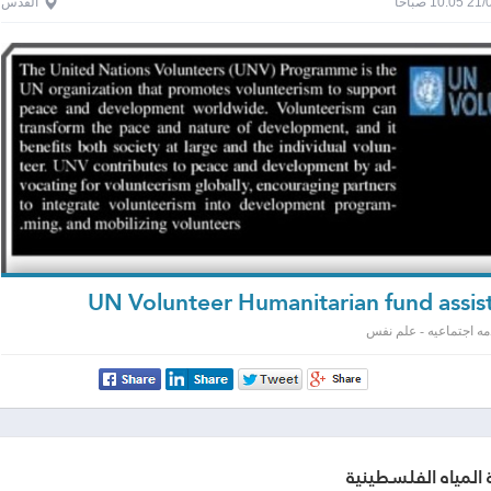
1 صباحاً
القدس
مه اجتماعيه - علم نفس
لمياه الفلسطينية