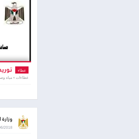
توريد
عطاء
عطاءات » مياه و
وزارة ا
21/06/2018 0:07