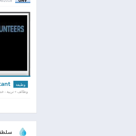
21/06/2018 0:05
UN Volunteer Humanitarian fund assistant
وظيفة
وظائف » تربية - خد
سلطة ا