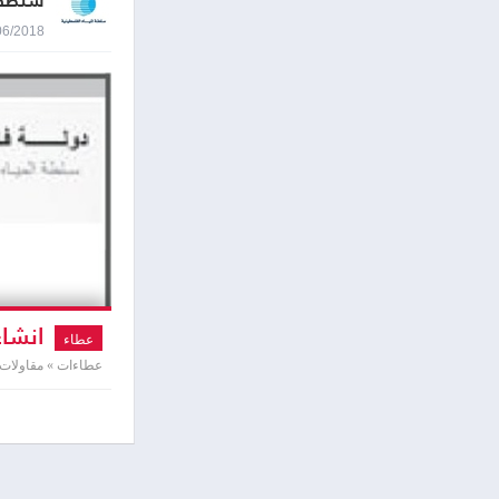
سلطة ا
21/06/2018 0:04
انشاء 
عطاء
عطاءات » مقاولات