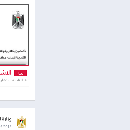
الاشر
عطاء
عطاءات » استشارا
وزارة ا
21/06/2018 0:06