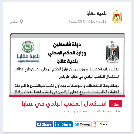
بلدية عقابا
01/07/2018 03:07 مساءً
نابلس
استكمال الملعب البلدي في عقابا
عطاء
-طوباس
عطاءات » مقاولات بناء وتصميم وتشطيب