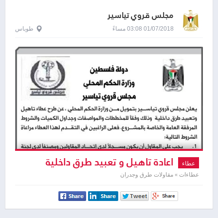
مجلس قروي تياسير
01/07/2018 03:08 مساءً
طوباس
اعادة تاهيل و تعبيد طرق داخلية
عطاء
عطاءات » مقاولات طرق وجدران