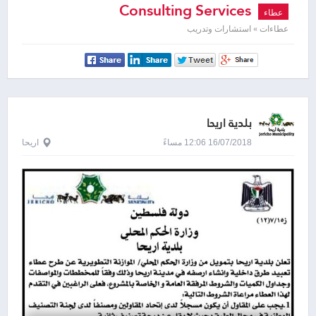
Consulting Services
عطاء
عطاءات » استشارات وتدريب
بلدية اريحا
16/07/2018 12:06 مساءً
اريحا