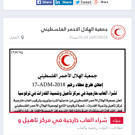
جمعية الهلال الاحمر الفلسطيني
16/07/2018 01:24 مساءً
الخليل
شراء العاب خارجية في مركز تاهيل و
عطاء
تنمية القدرات في ترقوميا
عطاءات » أدوات رياضية وألعاب