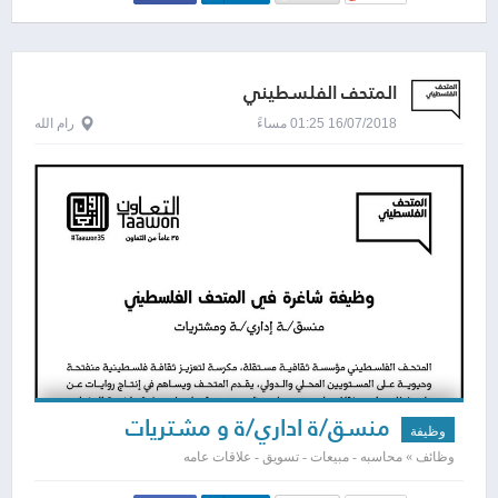
المتحف الفلسطيني
16/07/2018 01:25 مساءً
رام الله
منسق/ة اداري/ة و مشتريات
وظيفة
وظائف » محاسبه - مبيعات - تسويق - علاقات عامه