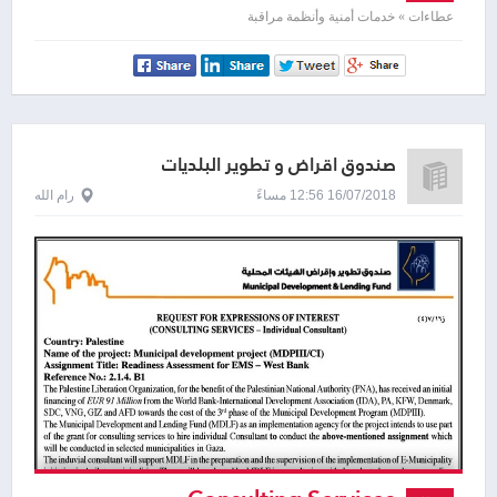
sound system
عطاءات » خدمات أمنية وأنظمة مراقبة
صندوق اقراض و تطوير البلديات
16/07/2018 12:56 مساءً
رام الله