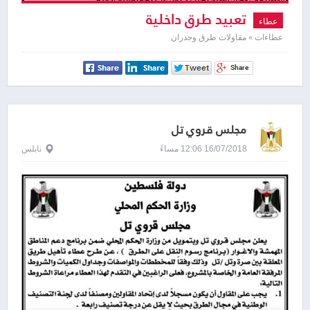
تعبيد طرق داخلية
عطاء
عطاءات » مقاولات طرق وجدران
مجلس قروي تل
16/07/2018 12:06 مساءً
نابلس