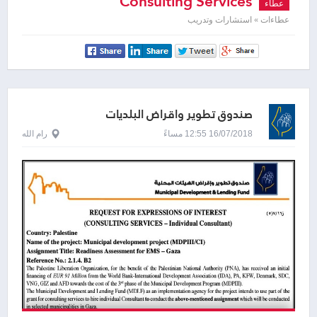
Consulting Services
عطاء
عطاءات » استشارات وتدريب
صندوق تطوير واقراض البلديات
16/07/2018 12:55 مساءً
رام الله