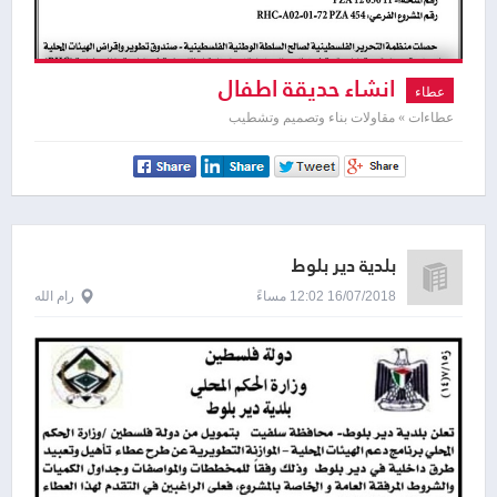
انشاء حديقة اطفال
عطاء
عطاءات » مقاولات بناء وتصميم وتشطيب
بلدية دير بلوط
16/07/2018 12:02 مساءً
رام الله