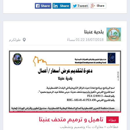
بلدية عنبتا
16/07/2018 01:22 مساءً
طولكرم
تاهيل و ترميم متحف عنبتا
عطاء
عطاءات » مقاولات بناء وتصميم وتشطيب