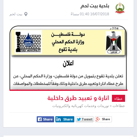
بلدية بيت لحم
16/07/2018 01:40 مساءً
بيت لحم
انارة و تعبيد طرق داخلية
عطاء
عطاءات » توريدات وخدمات كهربائية والكترونيات