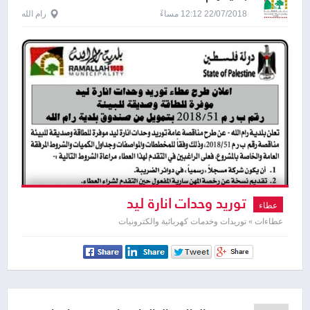
22/07/2018 12:12 مساءً
رام الله
توريد وحدات انارة ليد
عطاء
عطاءات » توريدات وخدمات كهربائية والكترونيات