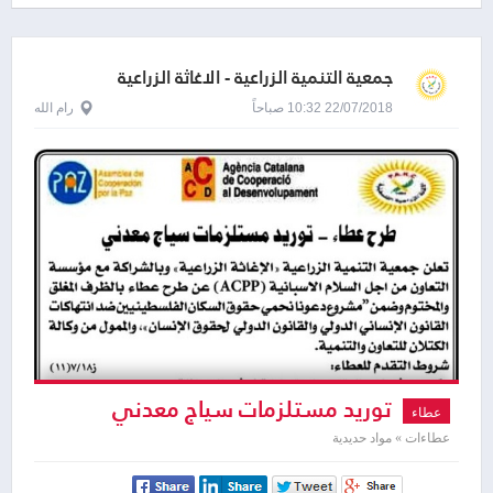
جمعية التنمية الزراعية - الاغاثة الزراعية
الفلسطينية - بارك
22/07/2018 10:32 صباحاً
رام الله
توريد مستلزمات سياج معدني
عطاء
عطاءات » مواد حديدية