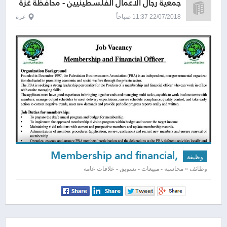
جمعية رجال الاعمال الفلسطينيين - محافظة غزة
22/07/2018 11:37 صباحاً
غزة
Membership and financial,
وظيفة
officer
وظائف » محاسبه - مبيعات - تسويق - علاقات عامه