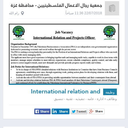
جمعية رجال الاعمال الفلسطينيين - محافظة غزة
22/07/2018 11:36 صباحاً
رام الله
International relation and
وظيفة
project officer
وظائف » ادارة - عامه - تنفيذيه - تقنية - تنسيق