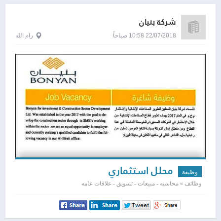
شركة بنيان
22/07/2018 10:58 صباحاً
رام الله
محلل استثماري
وظيفة
وظائف » محاسبه - مبيعات - تسويق - علاقات عامه