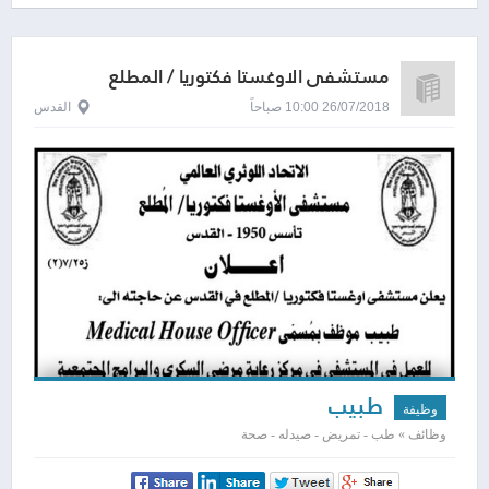
مستشفى الاوغستا فكتوريا / المطلع
26/07/2018 10:00 صباحاً
القدس
طبيب
وظيفة
وظائف » طب - تمريض - صيدله - صحة