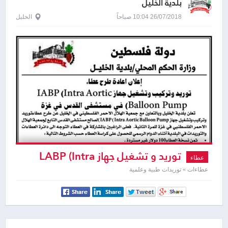
بلدية الخليل
26/07/2018 10:04 صباحاً
الخليل
توريد و تشغيل جهاز LABP (Intra
عطاء
Aortic Balloon Pump).d
عطاءات » توريدات طبية وعلمية