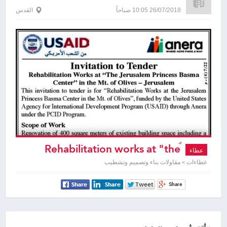
26/07/2018 10:05 صباحاً
القدس
ٌRehabilitation works at "the
عطاء
Jerusalem Princess Basma Center "
عطاءات » مقاولات بناء وتصميم وتشطيب