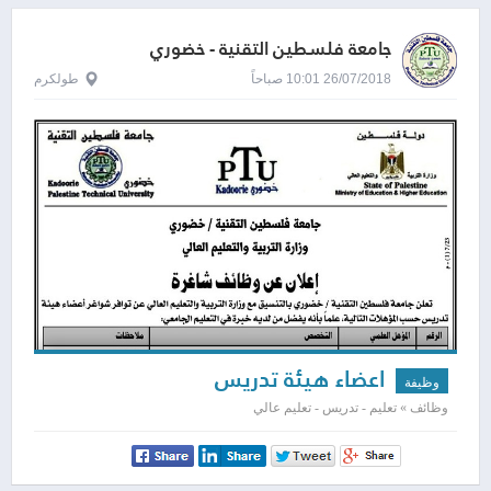
جامعة فلسطين التقنية - خضوري
26/07/2018 10:01 صباحاً
طولكرم
اعضاء هيئة تدريس
وظيفة
وظائف » تعليم - تدريس - تعليم عالي