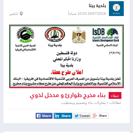
بلدية بيتا
26/07/2018 10:03 صباحاً
نابلس
بناء مخرج طوارئ و مدخل لذوي
عطاء
الاحتياجات الخاصة و انشاء مظلات في
عطاءات » مقاولات بناء وتصميم وتشطيب
مدرسة بنات بيتا الثانوية