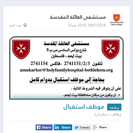
مستشفى العائلة المقدسة
26/07/2018 10:01 صباحاً
بيت لحم
موظف استقبال
وظيفة
وظائف » سكرتاريا