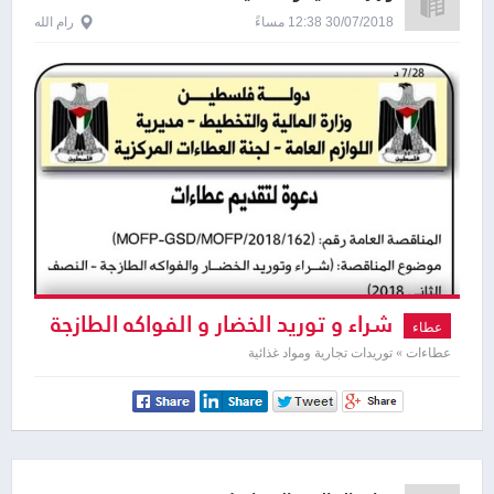
30/07/2018 12:38 مساءً
رام الله
شراء و توريد الخضار و الفواكه الطازجة
عطاء
عطاءات » توريدات تجارية ومواد غذائية