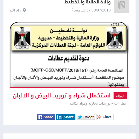
وزارة المالية والتخطيط
30/07/2018 12:37 مساءً
رام الله
استكمال شراء و توريد البيض و الالبان
عطاء
و الاجبان و منتجاتها
عطاءات » توريدات تجارية ومواد غذائية