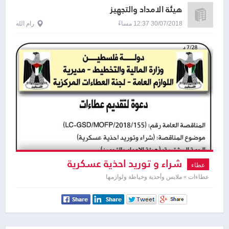
هيئة الامداد والتجهيز
30/07/2018 12:37 مساءً
رام الله
شراء و توريد احذية عسكرية
عطاء
عطاءات » ملابس وأحذية وخياطة ولوازمها