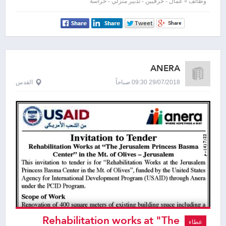
وظائف » عمال - حرفيين - تدبير منزلي - حراسة
ANERA
29/07/2018 09:30 صباحاً
القدس
Rehabilitation works at "The
عطاء