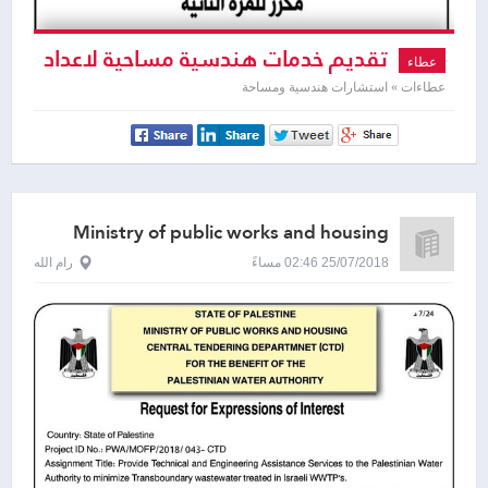
تقديم خدمات هندسية مساحية لاعداد
عطاء
مخططات مساحية لتنظيم و تسوية و متابعة
عطاءات » استشارات هندسية ومساحة
تسجيل القطع او اجزاء من القطع في كافة
الاحواض ذات الارقام من اراضي مدينة نابلس
Ministry of public works and housing
25/07/2018 02:46 مساءً
رام الله