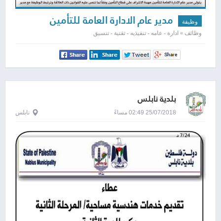
مدير عام الادارة العامة للتأمين
وظيفة
وظائف » ادارة - عامه - تنفيذيه - تقنية - تنسيق
بلدية نابلس
25/07/2018 02:49 مساءً
نابلس