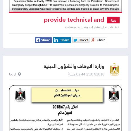
provide technical and
عطاء
engineering assistance to the
عطاءات » استشارات هندسية ومساحة
Palestinian water Authority
وزارة الاوقاف والشؤون الدينية
25/07/2018 02:44 مساءً
اريحا