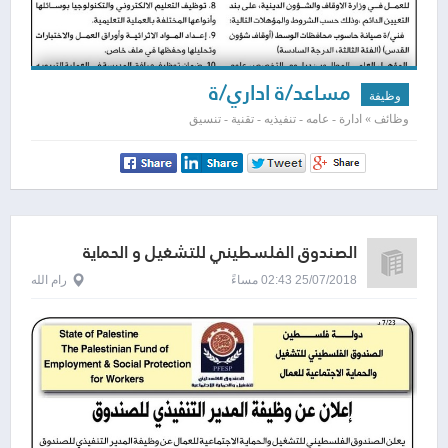
مساعد/ة اداري/ة
وظيفة
وظائف » ادارة - عامه - تنفيذيه - تقنية - تنسيق
الصندوق الفلسطيني للتشغيل و الحماية
الاجتماعية للعمال
25/07/2018 02:43 مساءً
رام الله