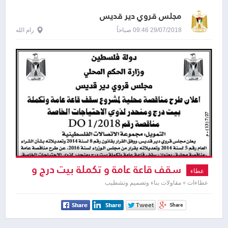
مجلس قروي دير قديس
29/07/2018 09:46 صباحاً
رام الله
سقف قاعة عامة و تكملة بيت درج و
عطاء
منحدر لذوي الاحتياجات الخاصة
عطاءات » مقاولات بناء وتصميم وتشطيب