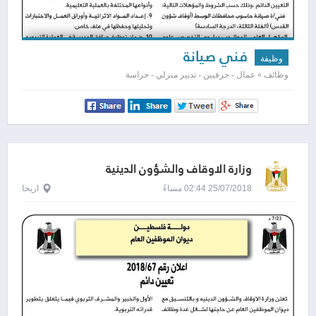
فني صيانة
وظيفة
وظائف » عمال - حرفيين - تدبير منزلي - حراسة
وزارة الاوقاف والشؤون الدينية
25/07/2018 02:44 مساءً
اريحا