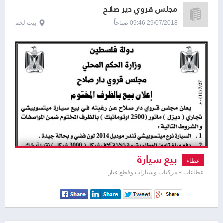
مجلس قروي دير صلاح
29/07/2018 09:46 صباحاً
بيت لحم
بيع سيارة
عطاء
عطاءات » مركبات وسيارات وقطع غيار