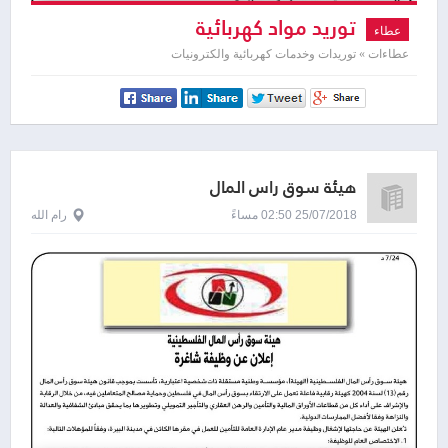
توريد مواد كهربائية
عطاء
عطاءات » توريدات وخدمات كهربائية والكترونيات
هيئة سوق رأس المال
25/07/2018 02:50 مساءً
رام الله