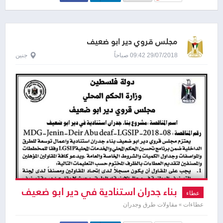
مجلس قروي دير ابو ضعيف
29/07/2018 09:42 صباحاً
جنين
بناء جدران استنادية في دير ابو ضعيف
عطاء
عطاءات » مقاولات طرق وجدران