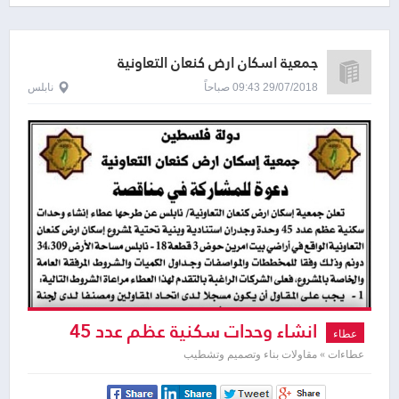
جمعية اسكان ارض كنعان التعاونية
29/07/2018 09:43 صباحاً
نابلس
انشاء وحدات سكنية عظم عدد 45
عطاء
وحدة و جدران استنادية و بنية تحتية لمشروع
عطاءات » مقاولات بناء وتصميم وتشطيب
اسكان ارض كنعان