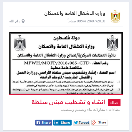
وزارة الاشغال العامة والاسكان
29/07/2018 09:44 صباحاً
رام الله
انشاء و تشطيب مبنى سلطة
عطاء
الاراضي ووزارة العمل و الاعمال الخارجية
عطاءات » مقاولات بناء وتصميم وتشطيب