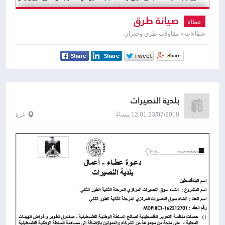
صيانة طرق
عطاء
عطاءات » مقاولات طرق وجدران
بلدية النصيرات
23/07/2018 12:01 مساءً
غزة