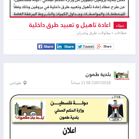
اعادة تاهيل و تعبيد طرق داخلية
عطاء
عطاءات » مقاولات طرق وجدران
بلدية طمون
23/07/2018 11:58 صباحاً
طوباس