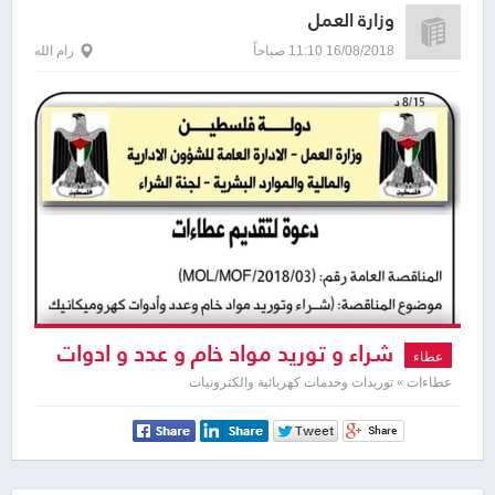
وزارة العمل
16/08/2018 11:10 صباحاً
رام الله
شراء و توريد مواد خام و عدد و ادوات
عطاء
كهروميكانيك السيارات و ميكاترونيكس
عطاءات » توريدات وخدمات كهربائية والكترونيات
السيارات و تجليس و دهان السيارات