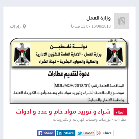
وزارة العمل
16/08/2018 11:07 صباحاً
رام الله
شراء و توريد مواد خام و عدد و ادوات
عطاء
الكهرباء العامة و انظمة الانذار و الحماية
عطاءات » توريدات وخدمات كهربائية والكترونيات