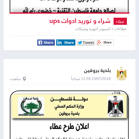
شراء و توريد ادوات ups
عطاء
عطاءات » كمبيوتر أجهزة وشبكات
بلدية بروقين
23/07/2018 11:59 صباحاً
سلفيت