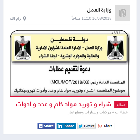
وزارة العمل
16/08/2018 11:10 صباحاً
رام الله
شراء و توريد مواد خام و عدد و ادوات
عطاء
كهروميكانيك السيارات و ميكاترونيكس
عطاءات » مركبات وسيارات وقطع غيار
السيارات و تجليس و دهان السيارات