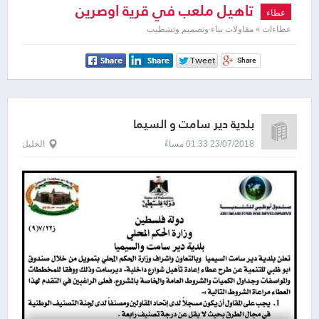
تاهيل ملعب في قرية اوصرين
عطاء
عطاءات » مقاولات بناء وتصميم وتشطيب
بلدية دير سامت و السيما
23/07/2018 01:33 مساءً
الخليل