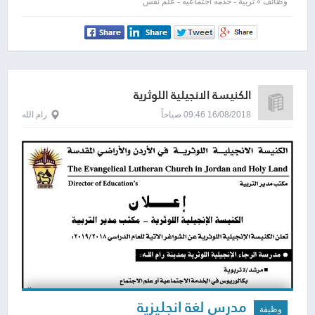
وظائف » تربية - خدمه اجتماعيه - علم نفس
الكنيسة الانجيلية اللوثرية
16/08/2018 09:46 صباحاً
رام الله
مدرس لغة انجليزية
وظيفة