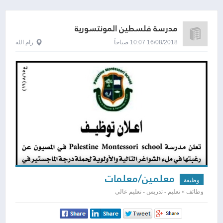
مدرسة فلسطين المونتسورية
16/08/2018 10:07 صباحاً
رام الله
معلمين/معلمات
وظيفة
وظائف » تعليم - تدريس - تعليم عالي