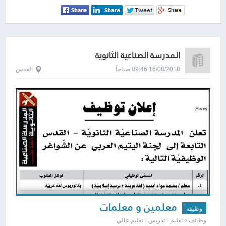
المدرسة الصناعية الثانوية
16/08/2018 09:46 صباحاً
القدس
معلمين و معلمات
وظيفة
وظائف » تعليم - تدريس - تعليم عالي