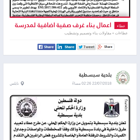
اعمال بناء غرف صفية اضافية لمدرسة
عطاء
عين شبلي المختلطة
عطاءات » مقاولات بناء وتصميم وتشطيب
بلدية سبسطية
22/07/2018 02:26 مساءً
نابلس