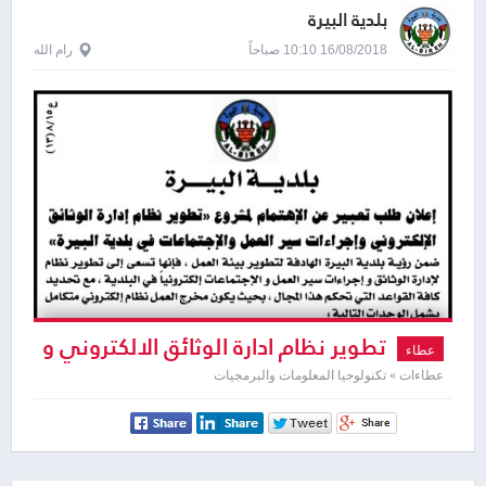
بلدية البيرة
16/08/2018 10:10 صباحاً
رام الله
تطوير نظام ادارة الوثائق الالكتروني و
عطاء
اجراءات سير العمل و الاجتماعات في بلدية
عطاءات » تكنولوجيا المعلومات والبرمجيات
البيرة