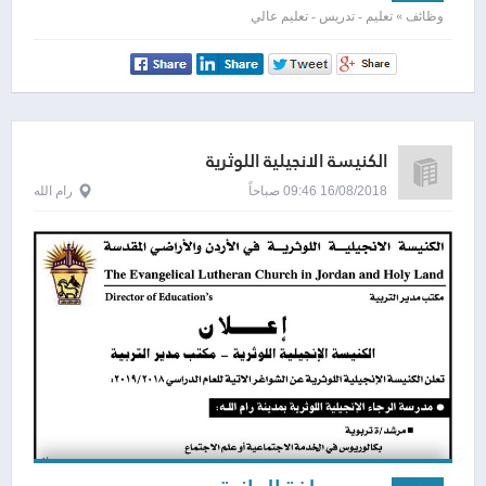
وظائف » تعليم - تدريس - تعليم عالي
الكنيسة الانجيلية اللوثرية
16/08/2018 09:46 صباحاً
رام الله