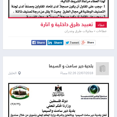
تعبيد طرق داخلية و انارة
عطاء
عطاءات » مقاولات طرق وجدران
بلدية دير سامت و السيما
22/07/2018 02:26 مساءً
الخليل