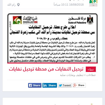
16/08/2018 10:11 صباحاً
رام الله
ترحيل النفايات من محطة ترحيل نفايات
عطاء
رام الله الى مكب زهرة الفنجان
عطاءات » تنظيف ونفايات صلبة