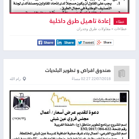
إعادة تاهيل طرق داخلية
عطاء
عطاءات » مقاولات طرق وجدران
صندوق اقراض و تطوير البلديات
22/07/2018 02:27 مساءً
رام الله