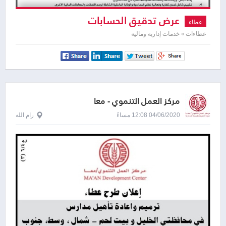
عرض تدقيق الحسابات
عطاء
عطاءات » خدمات إدارية ومالية
مركز العمل التنموي - معا
04/06/2020 12:08 مساءً
رام الله