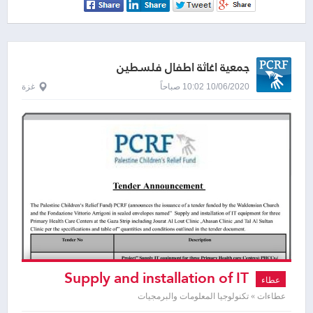
جمعية اغاثة اطفال فلسطين
10/06/2020 10:02 صباحاً
غزة
Supply and installation of IT
عطاء
equipment for three Primary Health
عطاءات » تكنولوجيا المعلومات والبرمجيات