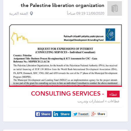
the Palestine liberation organization
11/06/2020 09:19 صباحاً
الضفة الغربية
CONSULTING SERVICES -
عطاء
Individual Consultant
عطاءات » استشارات وتدريب