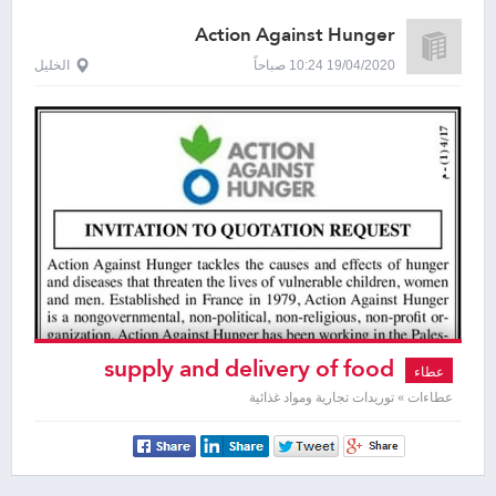
Action Against Hunger
19/04/2020 10:24 صباحاً
الخليل
supply and delivery of food
عطاء
assistance kits
عطاءات » توريدات تجارية ومواد غذائية