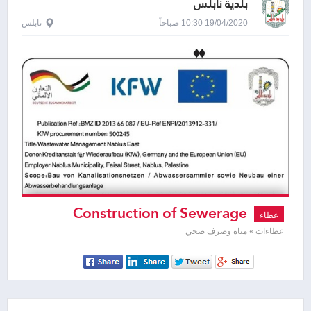
بلدية نابلس
19/04/2020 10:30 صباحاً
نابلس
Construction of Sewerage
عطاء
Networks
عطاءات » مياه وصرف صحي