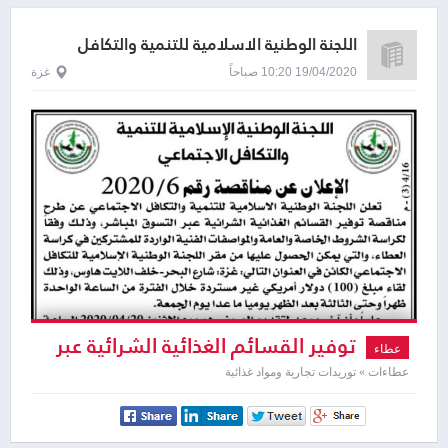
اللجنة الوطنية الاسلامية للتنمية والتكافل
الاجتماعي
19/04/2020 10:20 صباحاً
غزة
توفير القسائم الغذائية الشرائية عبر
عطاء
التسوق المباشر
عطاءات » توريدات تجارية ومواد غذائية