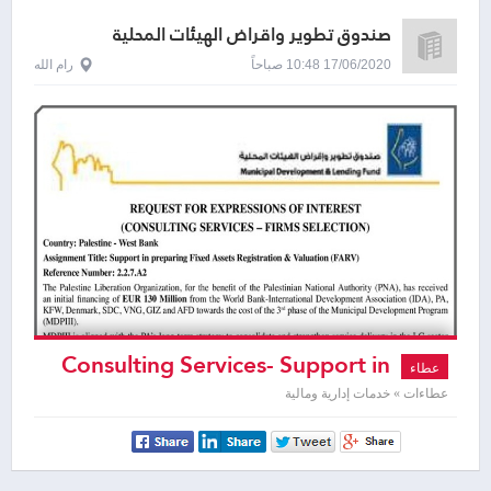
صندوق تطوير واقراض الهيئات المحلية
17/06/2020 10:48 صباحاً
رام الله
Consulting Services- Support in
عطاء
preparing Fixed Assets Registration &
عطاءات » خدمات إدارية ومالية
Valuation