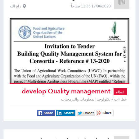
committees
17/06/2020 11:35 صباحاً
رام الله
develop Quality management
عطاء
system
عطاءات » تكنولوجيا المعلومات والبرمجيات