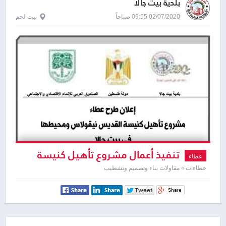
بلدية بيت جالا
02/07/2020 09:55 صباحاً
بيت لحم
تنفيذ أعمال مشروع تأهيل كنيسة
عطاء
القديس نيقولاس ومحيطها في بيت جالا
عطاءات » مقاولات بناء وتصميم وتشطيب