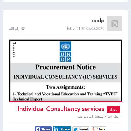
undp
05/08/2020 11:39 صباحاً
رام الله
Individual Consultancy services
عطاء
عطاءات » استشارات وتدريب