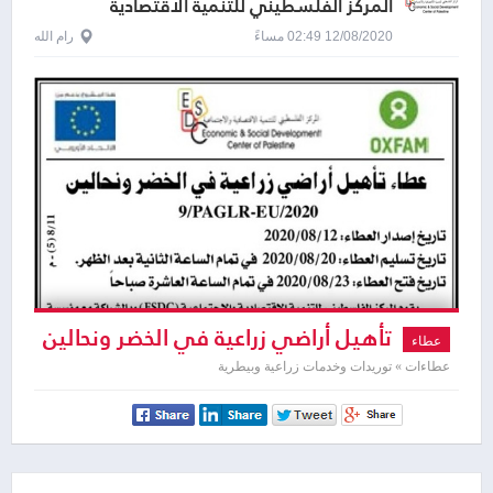
المركز الفلسطيني للتنمية الاقتصادية
والاجتماعية
12/08/2020 02:49 مساءً
رام الله
تأهيل أراضي زراعية في الخضر ونحالين
عطاء
عطاءات » توريدات وخدمات زراعية وبيطرية