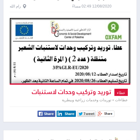
والاجتماعية
12/08/2020 02:49 مساءً
رام الله
توريد وتركيب وحدات لاستنبات
عطاء
الشعير متنقلة
عطاءات » توريدات وخدمات زراعية وبيطرية