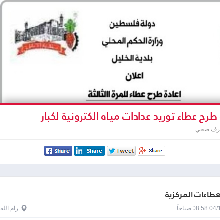
طرح عطاء توريد عدادات ميـاه الكترونية لكبار
لمرة الثالثة
صرف صحي
لعطاءات المركزية
0 صباحاً
رام الله