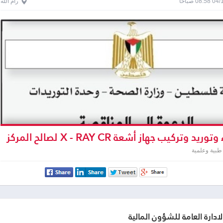
0 صباحاً
رام الله
شـراء وتوريد وتركيب جهاز أشعة X - RAY CR لصالح المركز
مراض الجلدية
طبية وعلمية
لادارة العامة للشؤون المالية