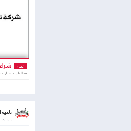
شراء 
عطاء
عطاءات » أحبار وط
بلدية ا
04/10/2023 9:02