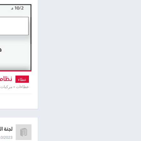
نظام 
عطاء
عطاءات » مركبات 
لجنة ا
04/10/2023 8:58