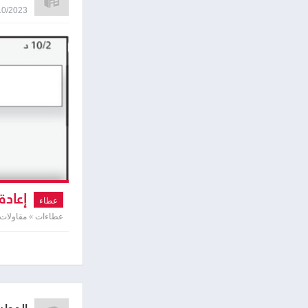
04/10/2023 8:55
إعادة
عطاء
عمارة ( c )
عطاءات » مقاولات