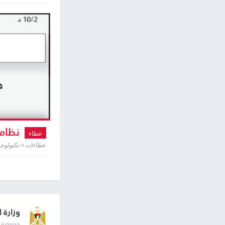
نظام 
عطاء
عطاءات » تكنولوجي
وزارة 