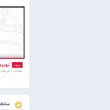
توريد
عطاء
عطاءات » قرطاسية 
سلطة 