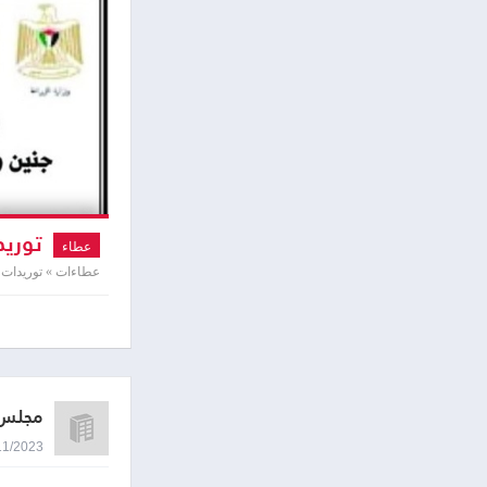
توريد
عطاء
عطاءات » توريدات 
مجلس 
30/11/2023 1:11