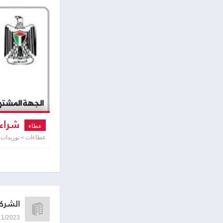
شراء وتوري
عطاء
عطاءات » توريدات 
الشركة
30/11/2023 8:47