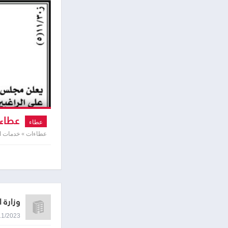
عطاء تأ
عطاء
عطاءات » خدمات ال
وزارة 
30/11/2023 8:51