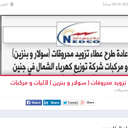
0 صباحاً
نابلس
زويد محروقات ( سولار و بنزین ) لآليات و مركبات
كهرباء الشمال في جنين المرة الثانية
محروقات