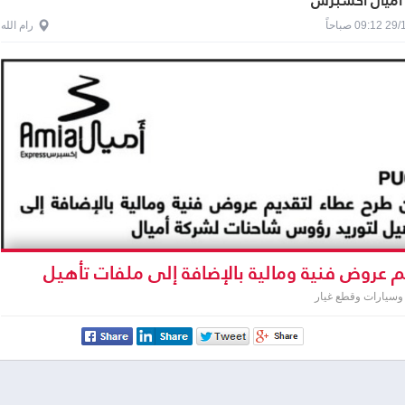
اميال اكسبرس
0 صباحاً
رام الله
 عروض فنية ومالية بالإضافة إلى ملفات تأهيل
س شاحنات لشركة أميال
وسيارات وقطع غيار