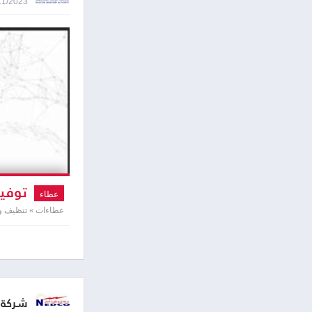
30/11/2023 8:47
توفير
عطاء
عطاءات » تنظيف ون
شركة ت