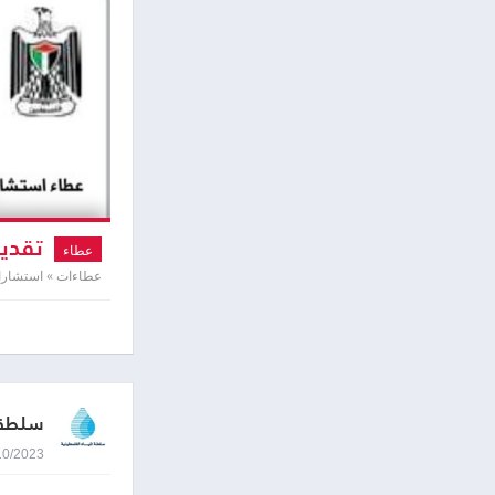
تقديم
عطاء
عطاءات » استشارا
سلطة ا
09/10/2023 8:46