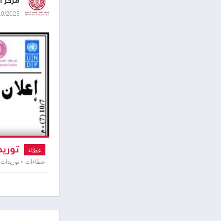
مركز ا
09/10/2023 8:41
توريد
عطاء
عطاءات » توريدات و