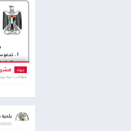
مشروع
عطاء
عطاءات » مياه و
بلدية
09/10/2023 8:45