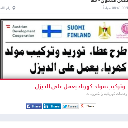
لعمل التنموي - معا
0 صباحاً
رام الله
 وتركيب مولد كهرباء يعمل على الديزل
خدمات كهربائية والكترونيات