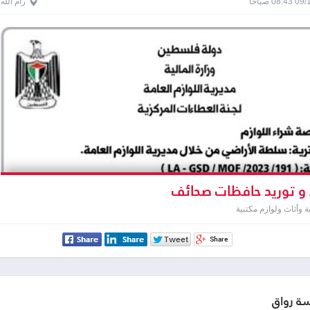
0 صباحاً
رام الله
و توريد حافظات صحائف
وأثاث ولوازم مكتبية
 رواق