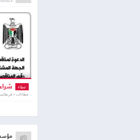
09/10/2023 8:43
شراء 
عطاء
عطاءات » قرطاسية 
مؤسسة