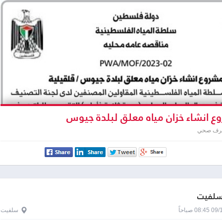
 انشاء خزان مياه معلق لبلدة جيوس
صرف صحي
 سلفيت
0 صباحاً
سلفيت