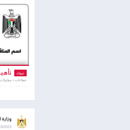
تأهيل
عطاء
عطاءات » مقاولات
وزارة 
09/10/2023 8:44