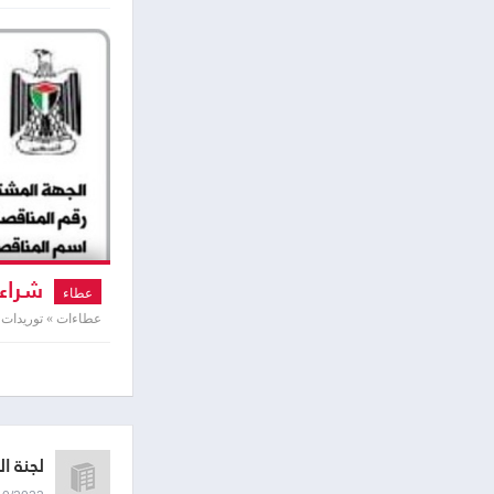
شراء 
عطاء
عطاءات » توريدات 
لجنة ا