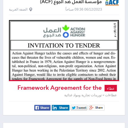
مؤسسة العمل ضد الجوع (ACF)
06/12/2023 09:36 صباحاً
الضفة الغربية
Framework Agreement for the
عطاء
supply of Non - Food Items
عطاءات » توريدات تجارية ومواد غذائية