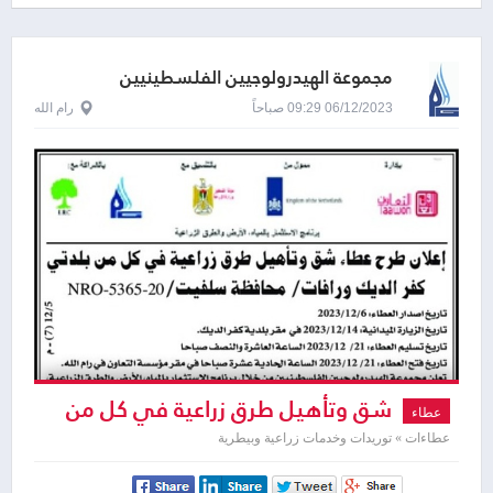
مجموعة الهيدرولوجيين الفلسطينيين
06/12/2023 09:29 صباحاً
رام الله
شق وتأهيل طرق زراعية في كل من
عطاء
بلدتي كفر الديك ورافات
عطاءات » توريدات وخدمات زراعية وبيطرية