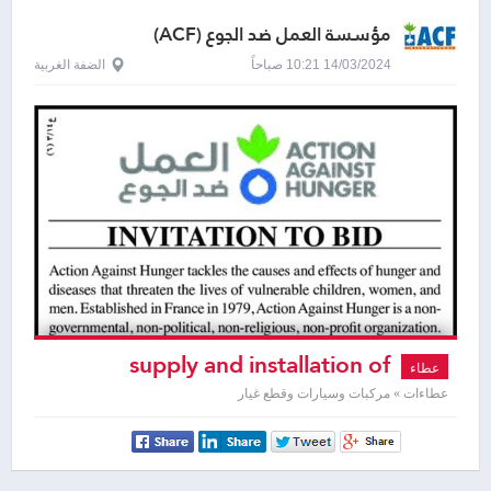
مؤسسة العمل ضد الجوع (ACF)
14/03/2024 10:21 صباحاً
الضفة الغربية
supply and installation of
عطاء
vehicles tyers
عطاءات » مركبات وسيارات وقطع غيار