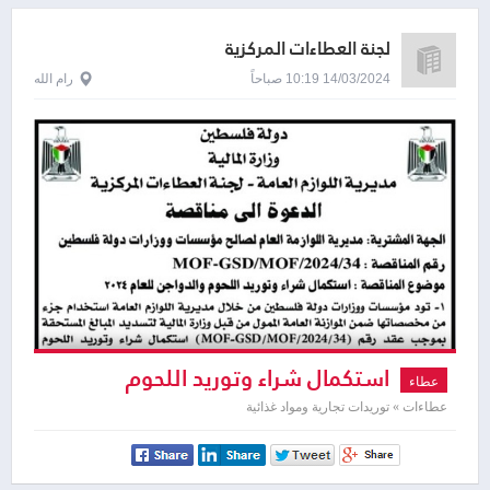
لجنة العطاءات المركزية
14/03/2024 10:19 صباحاً
رام الله
استكمال شراء وتوريد اللحوم
عطاء
والدواجن للعام ٢٠٢٤
عطاءات » توريدات تجارية ومواد غذائية