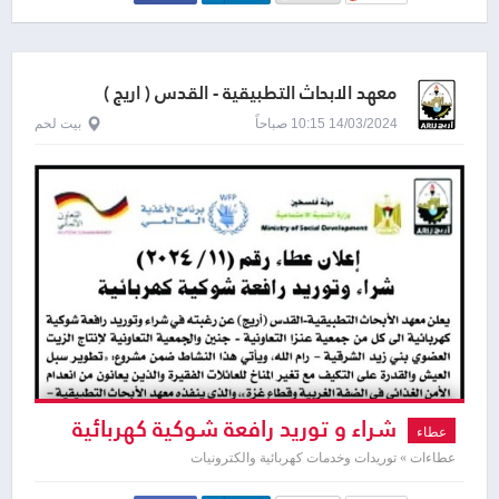
معهد الابحاث التطبيقية - القدس ( اريج )
14/03/2024 10:15 صباحاً
بيت لحم
شراء و توريد رافعة شوكية كهربائية
عطاء
عطاءات » توريدات وخدمات كهربائية والكترونيات