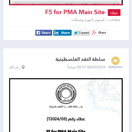
F5 for PMA Main Site
عطاء
عطاءات » كمبيوتر أجهزة وشبكات
سلطة النقد الفلسطينية
06/03/2024 09:57 صباحاً
رام الله