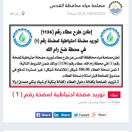
مصلحة مياه محافظة القدس
14/03/2024 10:22 صباحاً
رام الله
توريد مضخة احتياطية لمضخة رقم ( 1 )
عطاء
في محطة ضخ رام الله
عطاءات » مياه وصرف صحي