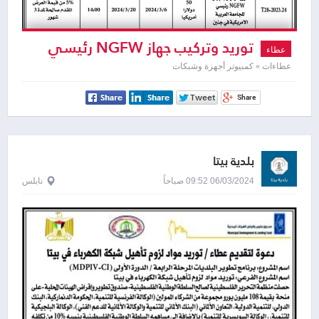
توريد وتركيب جهاز NGFW رئيسي
عطاء
عطاءات » كمبيوتر أجهزة وشبكات
بلدية بيتا
06/03/2024 09:52 صباحاً
نابلس