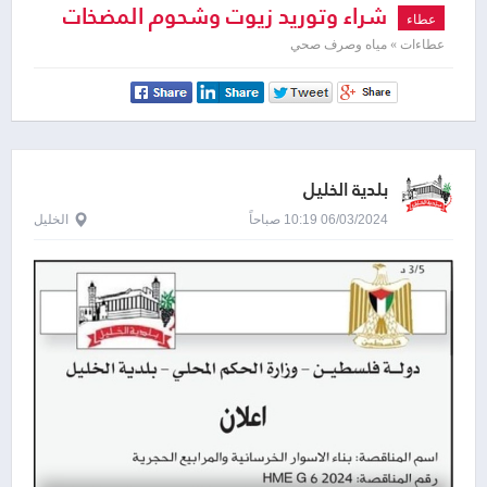
شراء وتوريد زيوت وشحوم المضخات
عطاء
ومولدات محطات وآبار سلطة المياه
عطاءات » مياه وصرف صحي
بلدية الخليل
06/03/2024 10:19 صباحاً
الخليل