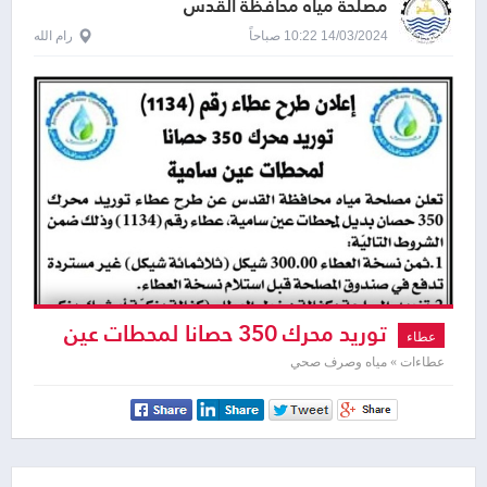
مصلحة مياه محافظة القدس
14/03/2024 10:22 صباحاً
رام الله
توريد محرك 350 حصانا لمحطات عين
عطاء
سامية
عطاءات » مياه وصرف صحي