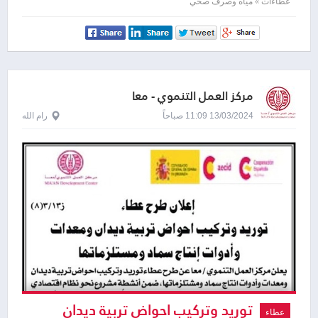
operation water pumping system in
عطاءات » مياه وصرف صحي
Hebron governorate
مركز العمل التنموي - معا
13/03/2024 11:09 صباحاً
رام الله
توريد وتركيب احواض تربية ديدان
عطاء