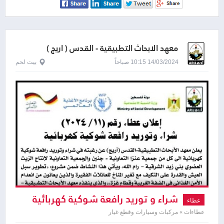
معهد الابحاث التطبيقية - القدس ( اريج )
14/03/2024 10:15 صباحاً
بيت لحم
شراء و توريد رافعة شوكية كهربائية
عطاء
عطاءات » مركبات وسيارات وقطع غيار