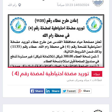
14/03/2024 10:23 صباحاً
رام الله
توريد مضخة احتياطية لمضخة رقم (4 )
عطاء
في محطة رام الله
عطاءات » مياه وصرف صحي