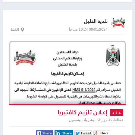
بلدية الخليل
08/01/2024 10:24 صباحاً
الخليل
إعـلان تلزيم كافتيريا
عطاء
عطاءات » مزايدات وشروات وتضمين