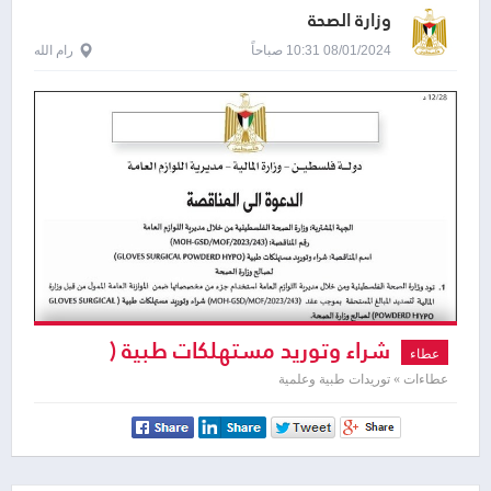
وزارة الصحة
08/01/2024 10:31 صباحاً
رام الله
شراء وتوريد مستهلكات طبية (
عطاء
GLOVES SURGICAL POWDERD
عطاءات » توريدات طبية وعلمية
HYPO