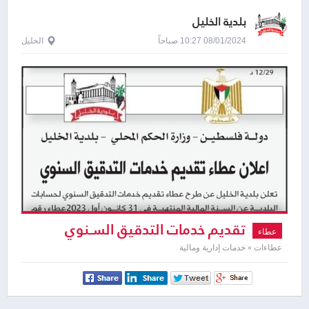
بلدية الخليل
08/01/2024 10:27 صباحاً
الخليل
تقديم خدمات التدقيق السـنوي
عطاء
لحسابات البلدية
عطاءات » خدمات إدارية ومالية