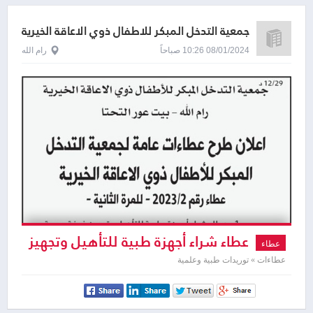
جمعية التدخل المبكر للاطفال ذوي الاعاقة الخيرية
رام الله
08/01/2024 10:26 صباحاً
رام الله
عطاء شراء أجهزة طبية للتأهيل وتجهيز
عطاء
غرفة حسية
عطاءات » توريدات طبية وعلمية