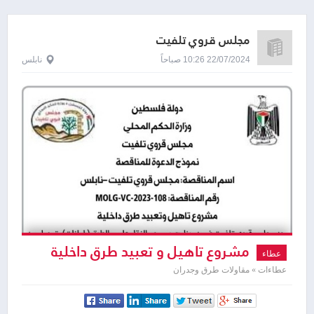
مجلس قروي تلفيت
22/07/2024 10:26 صباحاً
نابلس
مشروع تاهيل و تعبید طرق داخلية
عطاء
في تلفيت / نابلس
عطاءات » مقاولات طرق وجدران