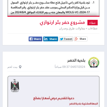
مشروع حفر بئر ارتوازي
عطاء
عطاءات » مقاولات طرق وجدران
بلدية الخضر
04/07/2024 09:37 صباحاً
بيت لحم