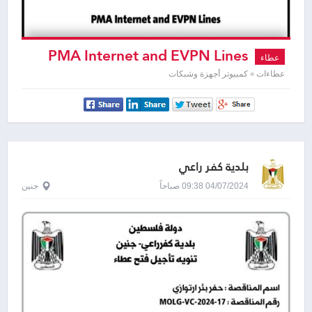
PMA Internet and EVPN Lines
عطاء
عطاءات » كمبيوتر أجهزة وشبكات
بلدية كفر راعي
04/07/2024 09:38 صباحاً
جنين