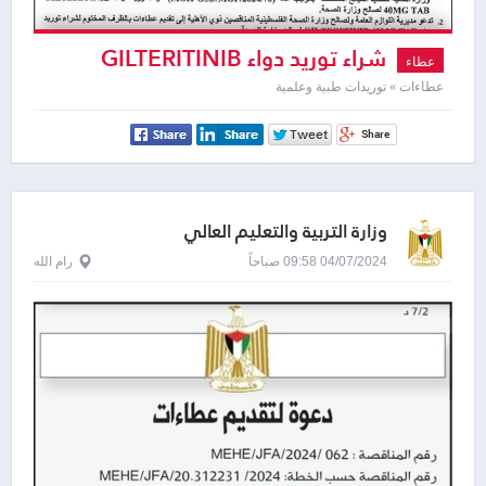
شراء توريد دواء GILTERITINIB
عطاء
40MG TAB
عطاءات » توريدات طبية وعلمية
وزارة التربية والتعليم العالي
04/07/2024 09:58 صباحاً
رام الله