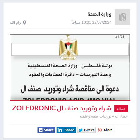
وزارة الصحة
22/07/2024 10:31 صباحاً
رام الله
شراء وتوريد صنف ال ZOLEDRONIC
عطاء
ACID 4MG VIAL
عطاءات » توريدات طبية وعلمية