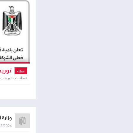
توريد
عطاء
عطاءات » توريدات و
وزارة 
18/08/2024 9:02