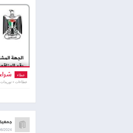
شراء و
عطاء
2024
عطاءات » توريدات 
جمعية 
15/08/2024 1:06