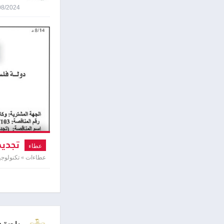
15/08/2024 2:49
تجديد 
عطاء
عطاءات » تكنولوجي