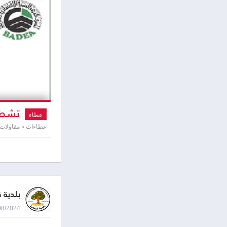
تشطيب
عطاء
عطاءات » مقاولات
بلدية 
18/08/2024 9:03