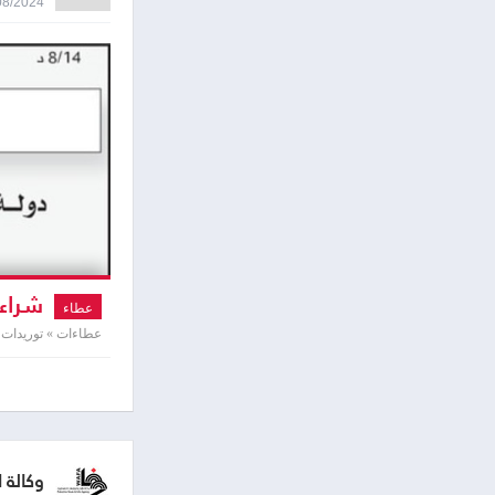
15/08/2024 2:55
شراء 
عطاء
عطاءات » توريدات 
وكالة 